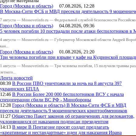
Другие материалы
Город (Москва и область)
07.08.2026, 12:28
В Москва-Сити ФСБ и МВД пресекли деятельность 9 мошеннич
7 августа — Mossovetinfo.ru — Федеральной службой безопасности Российско
Город (Москва и область)
04.08.2026, 09:36
5 человек погибли 10 пострадали после атаки беспилотников в 
4 августа — Mossovetinfo.ru — Губернатор Московской области Андрей Вор
кан...
Город (Москва и область)
01.08.2026, 21:20
Три человека погибли при взрыве у кафе на Кудринской пло
1 августа — Mossovetinfo.ru — Три человека погибли, 15 получили травмы ра
летнего...
Лента новостей
08:39
В России
ПВО уничтожили за ночь на 8 августа 397
украинских БПЛА
12:46
В России
Более 200 000 беспилотников ВСУ с начала
спецоперации сбили ВС РФ - Минобороны
12:28
Город (Москва и область)
В Москва-Сити ФСБ и МВД
пресекли деятельность 9 мошеннических криптообменников
11:27
Общество
Пакет законов об ограничениях для релокантов,
уклоняющихся от наказания подписан президентом
14:13
В мире
В Пентагоне просят солдат предлагать
«креативные и нестандартные» идеи для наказания Ирана