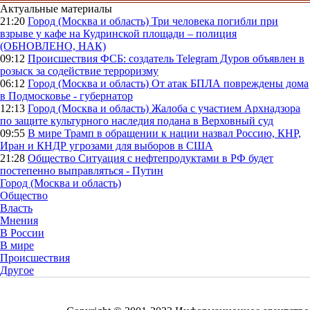
Актуальные материалы
21:20
Город (Москва и область)
Три человека погибли при
взрыве у кафе на Кудринской площади – полиция
(ОБНОВЛЕНО, НАК)
09:12
Происшествия
ФСБ: создатель Telegram Дуров объявлен в
розыск за содействие терроризму
06:12
Город (Москва и область)
От атак БПЛА повреждены дома
в Подмосковье - губернатор
12:13
Город (Москва и область)
Жалоба с участием Архнадзора
по защите культурного наследия подана в Верховный суд
09:55
В мире
Трамп в обращении к нации назвал Россию, КНР,
Иран и КНДР угрозами для выборов в США
21:28
Общество
Ситуация с нефтепродуктами в РФ будет
постепенно выправляться - Путин
Город (Москва и область)
Общество
Власть
Мнения
В России
В мире
Происшествия
Другое