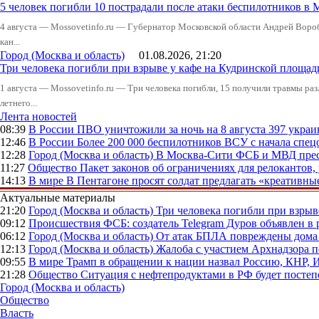
5 человек погибли 10 пострадали после атаки беспилотников в 
4 августа — Mossovetinfo.ru — Губернатор Московской области Андрей Вор
кан...
Город (Москва и область)
01.08.2026, 21:20
Три человека погибли при взрыве у кафе на Кудринской пло
1 августа — Mossovetinfo.ru — Три человека погибли, 15 получили травмы ра
летнего...
Лента новостей
08:39
В России
ПВО уничтожили за ночь на 8 августа 397 укр
12:46
В России
Более 200 000 беспилотников ВСУ с начала сп
12:28
Город (Москва и область)
В Москва-Сити ФСБ и МВД прес
11:27
Общество
Пакет законов об ограничениях для релокантов
14:13
В мире
В Пентагоне просят солдат предлагать «креативны
Актуальные материалы
21:20
Город (Москва и область)
Три человека погибли при взры
09:12
Происшествия
ФСБ: создатель Telegram Дуров объявлен в 
06:12
Город (Москва и область)
От атак БПЛА повреждены дома 
12:13
Город (Москва и область)
Жалоба с участием Архнадзора п
09:55
В мире
Трамп в обращении к нации назвал Россию, КНР,
21:28
Общество
Ситуация с нефтепродуктами в РФ будет постеп
Город (Москва и область)
Общество
Власть