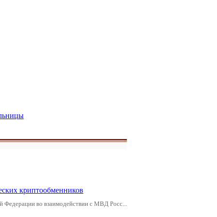
льницы
еских криптообменников
й Федерации во взаимодействии с МВД Росс...