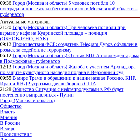
09:36
Город (Москва и область)
5 человек погибли 10
пострадали после атаки беспилотников в Московской области –
губернатор
Актуальные материалы
21:20
Город (Москва и область)
Три человека погибли при
взрыве у кафе на Кудринской площади – полиция
(ОБНОВЛЕНО, НАК)
09:12
Происшествия
ФСБ: создатель Telegram Дуров объявлен в
розыск за содействие терроризму
06:12
Город (Москва и область)
От атак БПЛА повреждены дома
в Подмосковье - губернатор
12:13
Город (Москва и область)
Жалоба с участием Архнадзора
по защите культурного наследия подана в Верховный суд
09:55
В мире
Трамп в обращении к нации назвал Россию, КНР,
Иран и КНДР угрозами для выборов в США
21:28
Общество
Ситуация с нефтепродуктами в РФ будет
постепенно выправляться - Путин
Город (Москва и область)
Общество
Власть
Мнения
В России
В мире
Происшествия
Другое