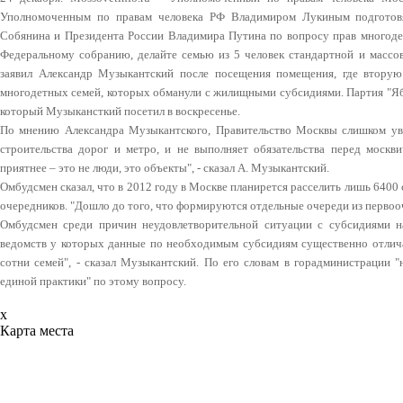
Уполномоченным по правам человека РФ Владимиром Лукиным подготов
Собянина и Президента России Владимира Путина по вопросу прав многодет
Федеральному собранию, делайте семью из 5 человек стандартной и массово
заявил Александр Музыкантский после посещения помещения, где вторую
многодетных семей, которых обманули с жилищными субсидиями. Партия "Ябл
который Музыкансткий посетил в воскресенье.
По мнению Александра Музыкантского, Правительство Москвы слишком увл
строительства дорог и метро, и не выполняет обязательства перед москв
приятнее – это не люди, это объекты", - сказал А. Музыкантский.
Омбудсмен сказал, что в 2012 году в Москве планирется расселить лишь 6400
очередников. "Дошло до того, что формируются отдельные очереди из первоо
Омбудсмен среди причин неудовлетворительной ситуации с субсидиями 
ведомств у которых данные по необходимым субсидиям существенно отличаю
сотни семей", - сказал Музыкантский. По его словам в горадминистрации "
единой практики" по этому вопросу.
x
Карта места