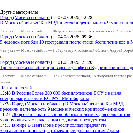
Другие материалы
Город (Москва и область)
07.08.2026, 12:28
В Москва-Сити ФСБ и МВД пресекли деятельность 9 мошеннич
7 августа — Mossovetinfo.ru — Федеральной службой безопасности Российско
Город (Москва и область)
04.08.2026, 09:36
5 человек погибли 10 пострадали после атаки беспилотников в 
4 августа — Mossovetinfo.ru — Губернатор Московской области Андрей Вор
кан...
Город (Москва и область)
01.08.2026, 21:20
Три человека погибли при взрыве у кафе на Кудринской пло
1 августа — Mossovetinfo.ru — Три человека погибли, 15 получили травмы ра
летнего...
Лента новостей
12:46
В России
Более 200 000 беспилотников ВСУ с начала
спецоперации сбили ВС РФ - Минобороны
12:28
Город (Москва и область)
В Москва-Сити ФСБ и МВД
пресекли деятельность 9 мошеннических криптообменников
11:27
Общество
Пакет законов об ограничениях для релокантов,
уклоняющихся от наказания подписан президентом
14:13
В мире
В Пентагоне просят солдат предлагать
«креативные и нестандартные» идеи для наказания Ирана