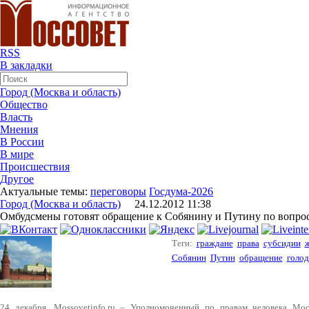
RSS
В закладки
Город (Москва и область)
Общество
Власть
Мнения
В России
В мире
Происшествия
Другое
Актуальные темы:
переговоры
Госдума-2026
Город (Москва и область)
24.12.2012 11:38
Омбудсмены готовят обращение к Собянину и Путину по вопро
Теги:
граждане
права
субсидии
Собянин
Путин
обращение
голод
24 декабря. Mossovetinfo.ru – Уполномоченный по правам человека Мо