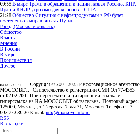
09:55
В мире
Трамп в обращении к нации назвал Россию, КНР,
Иран и КНДР угрозами для выборов в США
21:28
Общество
Ситуация с нефтепродуктами в РФ будет
постепенно выправляться - Путин
Город (Москва и область)
Общество
Власть
Мнения
В России
В мире
Происшествия
Другое
Copyright © 2001-2023 Информационное агентство
ИА МОССОВЕТ
МОССОВЕТ, Свидетельство о регистрации СМИ Эл 77-4353
от 02.02.2001 При перепечатке и цитировании ссылка и
гиперссылка на ИА МОССОВЕТ обязательна. Почтовый адрес:
125009, Москва, ул. Тверская, 7, а/я 71, Моссовет Телефон: +7
903 772 39 20 E-mail:
info@mossovetinfo.ru
RSS
В закладки