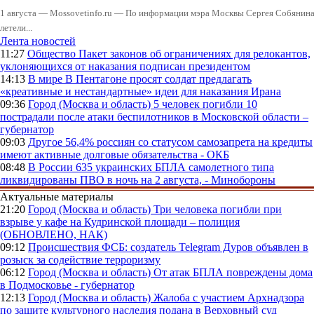
1 августа — Mossovetinfo.ru — По информации мэра Москвы Сергея Собянина,
летели...
Лента новостей
11:27
Общество
Пакет законов об ограничениях для релокантов,
уклоняющихся от наказания подписан президентом
14:13
В мире
В Пентагоне просят солдат предлагать
«креативные и нестандартные» идеи для наказания Ирана
09:36
Город (Москва и область)
5 человек погибли 10
пострадали после атаки беспилотников в Московской области –
губернатор
09:03
Другое
56,4% россиян со статусом самозапрета на кредиты
имеют активные долговые обязательства - ОКБ
08:48
В России
635 украинских БПЛА самолетного типа
ликвидированы ПВО в ночь на 2 августа, - Минобороны
Актуальные материалы
21:20
Город (Москва и область)
Три человека погибли при
взрыве у кафе на Кудринской площади – полиция
(ОБНОВЛЕНО, НАК)
09:12
Происшествия
ФСБ: создатель Telegram Дуров объявлен в
розыск за содействие терроризму
06:12
Город (Москва и область)
От атак БПЛА повреждены дома
в Подмосковье - губернатор
12:13
Город (Москва и область)
Жалоба с участием Архнадзора
по защите культурного наследия подана в Верховный суд