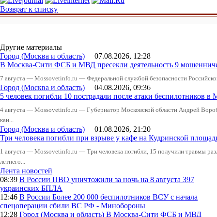
Возврат к списку
Другие материалы
Город (Москва и область)
07.08.2026, 12:28
В Москва-Сити ФСБ и МВД пресекли деятельность 9 мошеннич
7 августа — Mossovetinfo.ru — Федеральной службой безопасности Российско
Город (Москва и область)
04.08.2026, 09:36
5 человек погибли 10 пострадали после атаки беспилотников в 
4 августа — Mossovetinfo.ru — Губернатор Московской области Андрей Вор
кан...
Город (Москва и область)
01.08.2026, 21:20
Три человека погибли при взрыве у кафе на Кудринской пло
1 августа — Mossovetinfo.ru — Три человека погибли, 15 получили травмы ра
летнего...
Лента новостей
08:39
В России
ПВО уничтожили за ночь на 8 августа 397
украинских БПЛА
12:46
В России
Более 200 000 беспилотников ВСУ с начала
спецоперации сбили ВС РФ - Минобороны
12:28
Город (Москва и область)
В Москва-Сити ФСБ и МВД