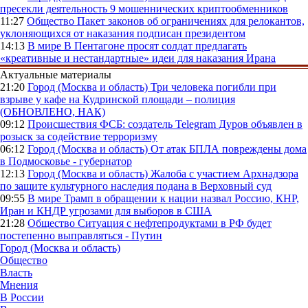
пресекли деятельность 9 мошеннических криптообменников
11:27
Общество
Пакет законов об ограничениях для релокантов,
уклоняющихся от наказания подписан президентом
14:13
В мире
В Пентагоне просят солдат предлагать
«креативные и нестандартные» идеи для наказания Ирана
Актуальные материалы
21:20
Город (Москва и область)
Три человека погибли при
взрыве у кафе на Кудринской площади – полиция
(ОБНОВЛЕНО, НАК)
09:12
Происшествия
ФСБ: создатель Telegram Дуров объявлен в
розыск за содействие терроризму
06:12
Город (Москва и область)
От атак БПЛА повреждены дома
в Подмосковье - губернатор
12:13
Город (Москва и область)
Жалоба с участием Архнадзора
по защите культурного наследия подана в Верховный суд
09:55
В мире
Трамп в обращении к нации назвал Россию, КНР,
Иран и КНДР угрозами для выборов в США
21:28
Общество
Ситуация с нефтепродуктами в РФ будет
постепенно выправляться - Путин
Город (Москва и область)
Общество
Власть
Мнения
В России