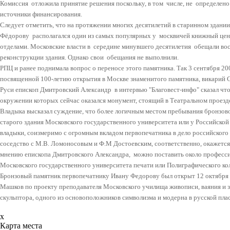
Комиссия
отложила принятие решения поскольку, в том
числе, не
определено
источники финансирования.
Следует отметить, что на протяжении многих десятилетий в старинном здани
Фёдорову располагался один из самых популярных у
москвичей книжный цен
отделами. Московские власти в
середине минувшего десятилетия
обещали во
реконструкции здания. Однако свои
обещания не выполнили.
РПЦ и ранее поднимала вопрос о переносе этого памятника. Так 3 сентября 2
посвященной 100-летию открытия в Москве знаменитого памятника, викарий 
Руси епископ Дмитровский Александр
в интервью "Благовест-инфо" сказал ч
окружении которых сейчас оказался монумент, стоящий в Театральном проезде,
Владыка высказал суждение, что более логичным местом пребывания бронзов
старого здания Московского государственного университета или у Российской 
владыки, соизмеримо с огромным вкладом первопечатника в дело российского
соседство с М.В. Ломоносовым и Ф.М Достоевским, соответственно, окажется
мнению епископа Дмитровского Александра,
можно поставить около професси
Московского государственного университета печати или Полиграфического ко
Бронзовый памятник первопечатнику Ивану Федорову был открыт 12 октября 1
Машков по проекту преподавателя Московского училища живописи, ваяния и з
скульптора, одного из основоположников символизма и модерна в русской плас
x
Карта места