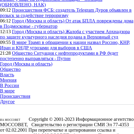
(ОБНОВЛЕНО, НАК)
09:12
Происшествия
ФСБ: создатель Telegram Дуров объявлен в
розыск за содействие терроризму
06:12
Город (Москва и область)
От атак БПЛА повреждены дома
в Подмосковье - губернатор
12:13
Город (Москва и область)
Жалоба с участием Архнадзора
по защите культурного наследия подана в Верховный суд
09:55
В мире
Трамп в обращении к нации назвал Россию, КНР,
Иран и КНДР угрозами для выборов в США
21:28
Общество
Ситуация с нефтепродуктами в РФ будет
постепенно выправляться - Путин
Город (Москва и область)
Общество
Власть
Мнения
В России
В мире
Происшествия
Другое
Copyright © 2001-2023 Информационное агентство
ИА МОССОВЕТ
МОССОВЕТ, Свидетельство о регистрации СМИ Эл 77-4353
от 02.02.2001 При перепечатке и цитировании ссылка и