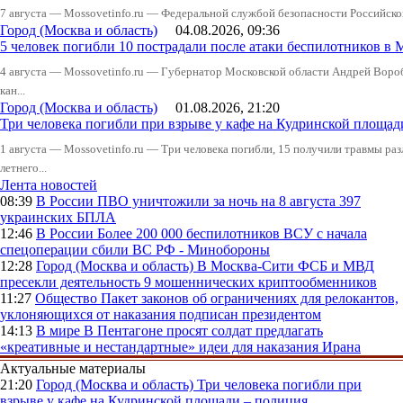
7 августа — Mossovetinfo.ru — Федеральной службой безопасности Российско
Город (Москва и область)
04.08.2026, 09:36
5 человек погибли 10 пострадали после атаки беспилотников в 
4 августа — Mossovetinfo.ru — Губернатор Московской области Андрей Вор
кан...
Город (Москва и область)
01.08.2026, 21:20
Три человека погибли при взрыве у кафе на Кудринской пло
1 августа — Mossovetinfo.ru — Три человека погибли, 15 получили травмы ра
летнего...
Лента новостей
08:39
В России
ПВО уничтожили за ночь на 8 августа 397
украинских БПЛА
12:46
В России
Более 200 000 беспилотников ВСУ с начала
спецоперации сбили ВС РФ - Минобороны
12:28
Город (Москва и область)
В Москва-Сити ФСБ и МВД
пресекли деятельность 9 мошеннических криптообменников
11:27
Общество
Пакет законов об ограничениях для релокантов,
уклоняющихся от наказания подписан президентом
14:13
В мире
В Пентагоне просят солдат предлагать
«креативные и нестандартные» идеи для наказания Ирана
Актуальные материалы
21:20
Город (Москва и область)
Три человека погибли при
взрыве у кафе на Кудринской площади – полиция