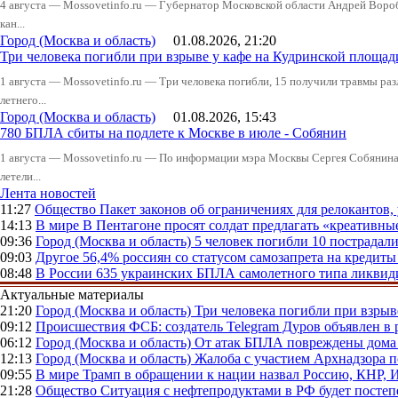
4 августа — Mossovetinfo.ru — Губернатор Московской области Андрей Вор
кан...
Город (Москва и область)
01.08.2026, 21:20
Три человека погибли при взрыве у кафе на Кудринской пло
1 августа — Mossovetinfo.ru — Три человека погибли, 15 получили травмы ра
летнего...
Город (Москва и область)
01.08.2026, 15:43
780 БПЛА сбиты на подлете к Москве в июле - Собянин
1 августа — Mossovetinfo.ru — По информации мэра Москвы Сергея Собянина,
летели...
Лента новостей
11:27
Общество
Пакет законов об ограничениях для релокантов
14:13
В мире
В Пентагоне просят солдат предлагать «креативны
09:36
Город (Москва и область)
5 человек погибли 10 пострадал
09:03
Другое
56,4% россиян со статусом самозапрета на кредит
08:48
В России
635 украинских БПЛА самолетного типа ликвиди
Актуальные материалы
21:20
Город (Москва и область)
Три человека погибли при взры
09:12
Происшествия
ФСБ: создатель Telegram Дуров объявлен в 
06:12
Город (Москва и область)
От атак БПЛА повреждены дома 
12:13
Город (Москва и область)
Жалоба с участием Архнадзора п
09:55
В мире
Трамп в обращении к нации назвал Россию, КНР,
21:28
Общество
Ситуация с нефтепродуктами в РФ будет постеп