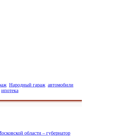
раж
Народный гараж
автомобили
ипотека
Московской области – губернатор