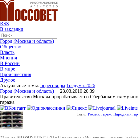
RSS
В закладки
Город (Москва и область)
Общество
Власть
Мнения
В России
В мире
Происшествия
Другое
Актуальные темы:
переговоры
Госдума-2026
Город (Москва и область)
23.03.2010 20:39
Правительство Москвы прорабатывает со Сбербанком схему ипо
гаража"
Теги:
Росляк
гараж
Народный га
23 марта, MOSSOVETINFO.RU – Правительство Москвы рассчитывает "найти с