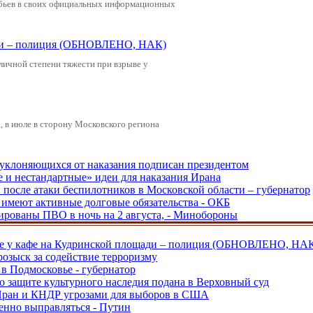
обьев в своих официальных информационных
щади – полиция (ОБНОВЛЕНО, НАК)
зличной степени тяжести при взрыве у
 в июле в сторону Московского региона
, уклоняющихся от наказания подписан президентом
е и нестандартные» идеи для наказания Ирана
и после атаки беспилотников в Московской области – губернатор
ы имеют активные долговые обязательства - ОКБ
рованы ПВО в ночь на 2 августа, - Минобороны
ве у кафе на Кудринской площади – полиция (ОБНОВЛЕНО, НА
розыск за содействие терроризму
в Подмосковье - губернатор
о защите культурного наследия подана в Верховный суд
 Иран и КНДР угрозами для выборов в США
енно выправляться - Путин