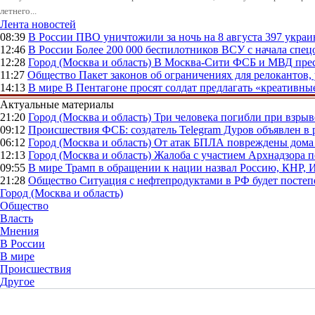
летнего...
Лента новостей
08:39
В России
ПВО уничтожили за ночь на 8 августа 397 укр
12:46
В России
Более 200 000 беспилотников ВСУ с начала сп
12:28
Город (Москва и область)
В Москва-Сити ФСБ и МВД прес
11:27
Общество
Пакет законов об ограничениях для релокантов
14:13
В мире
В Пентагоне просят солдат предлагать «креативны
Актуальные материалы
21:20
Город (Москва и область)
Три человека погибли при взры
09:12
Происшествия
ФСБ: создатель Telegram Дуров объявлен в 
06:12
Город (Москва и область)
От атак БПЛА повреждены дома 
12:13
Город (Москва и область)
Жалоба с участием Архнадзора п
09:55
В мире
Трамп в обращении к нации назвал Россию, КНР,
21:28
Общество
Ситуация с нефтепродуктами в РФ будет постеп
Город (Москва и область)
Общество
Власть
Мнения
В России
В мире
Происшествия
Другое