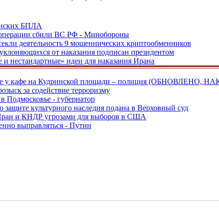
аинских БПЛА
ецоперации сбили ВС РФ - Минобороны
екли деятельность 9 мошеннических криптообменников
, уклоняющихся от наказания подписан президентом
е и нестандартные» идеи для наказания Ирана
ве у кафе на Кудринской площади – полиция (ОБНОВЛЕНО, НА
розыск за содействие терроризму
в Подмосковье - губернатор
о защите культурного наследия подана в Верховный суд
 Иран и КНДР угрозами для выборов в США
енно выправляться - Путин