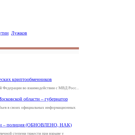
утин
Лужков
еских криптообменников
й Федерации во взаимодействии с МВД Росс...
Московской области – губернатор
обьев в своих официальных информационных
щади – полиция (ОБНОВЛЕНО, НАК)
зличной степени тяжести при взрыве у