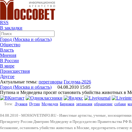
RSS
В закладки
Город (Москва и область)
Общество
Власть
Мнения
В России
В мире
Происшествия
Другое
Актуальные темы:
переговоры
Госдума-2026
Город (Москва и область)
04.08.2010 15:05
Путина и Медведева просят остановить убийства животных в М
Теги:
Лужков
Путин
Медведев
Бирюков
эвтаназия
обращение
собаки
ко
04.08.2010 - MOSSOVETINFO.RU - Известные артисты, ученые, зоозощитники
Президенту России Дмитрию Медведеву и Председателю Правительства РФ В
беззаконие, остановить убийство животных в Москве, предотвратить отмену