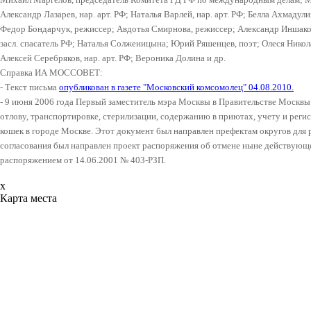
Александр Лазарев, нар. арт. РФ; Наталья Варлей, нар. арт. РФ; Белла Ахмадул
Федор Бондарчук, режиссер; Авдотья Смирнова, режиссер; Александр Иншако
засл. спасатель РФ; Наталья Солженицына; Юрий Ряшенцев, поэт; Олеся Николае
Алексей Серебряков, нар. арт. РФ; Вероника Долина и др
.
Справка ИА МОССОВЕТ:
- Текст письма
опубликован в газете "Московский комсомолец" 04.08.2010.
- 9 июня 2006 года Первый заместитель мэра Москвы в Правительстве Москвы
отлову, транспортировке, стерилизации, содержанию в приютах, учету и реги
кошек в городе Москве. Этот документ был направлен префектам округов для 
согласования был направлен проект распоряжения об отмене ныне действующе
распоряжением от 14.06.2001 № 403-РЗП.
x
Карта места