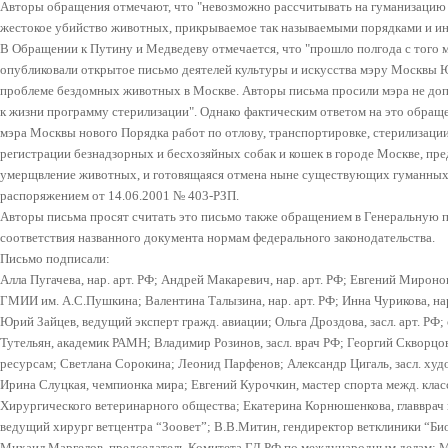
Авторы обращения отмечают, что "
невозможно рассчитывать на гуманизацию 
жестокое убийство животных, прикрываемое так называемыми порядками и и
В Обращении к Путину и Медведеву отмечается, что "прошло полгода с того 
опубликовали открытое письмо деятелей культуры и искусства мэру Москвы
проблеме бездомных животных в Москве. Авторы письма просили мэра не доп
к жизни программу стерилизации". Однако фактическим ответом на это обращ
мэра Москвы нового Порядка работ по отлову, транспортировке, стерилизаци
регистрации безнадзорных и бесхозяйных собак и кошек в городе Москве, пр
умерщвление животных, и готовящаяся отмена ныне существующих гуманных
распоряжением от 14.06.2001 № 403-РЗП.
Авторы письма просят считать это письмо также обращением в Генеральную 
соответствия названного документа нормам федерального законодательства.
Письмо подписали:
Алла Пугачева, нар. арт. РФ; Андрей Макаревич, нар. арт. РФ; Евгений Мироно
ГМИИ им. А.С.Пушкина; Валентина Талызина, нар. арт. РФ; Инна Чурикова, нар
Юрий Зайцев, ведущий эксперт гражд. авиации; Ольга Дроздова, засл. арт. РФ;
Тутельян, академик РАМН; Владимир Розинов, засл. врач РФ; Георгий Скворц
ресурсам; Светлана Сорокина; Леонид Парфенов; Александр Цигаль, засл. худо
Ирина Слуцкая, чемпионка мира; Евгений Курочкин, мастер спорта межд. клас
Хирургического ветеринарного общества; Екатерина Корнюшенкова, главврач 
ведущий хирург ветцентра “Зоовет”; В.В.Митин, гендиректор ветклиники “Био
Михаил Маргелов, председатель Комитета ГД РФ по международным делам; 