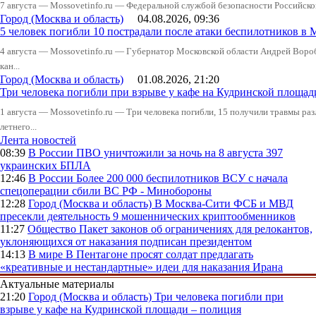
7 августа — Mossovetinfo.ru — Федеральной службой безопасности Российско
Город (Москва и область)
04.08.2026, 09:36
5 человек погибли 10 пострадали после атаки беспилотников в 
4 августа — Mossovetinfo.ru — Губернатор Московской области Андрей Вор
кан...
Город (Москва и область)
01.08.2026, 21:20
Три человека погибли при взрыве у кафе на Кудринской пло
1 августа — Mossovetinfo.ru — Три человека погибли, 15 получили травмы ра
летнего...
Лента новостей
08:39
В России
ПВО уничтожили за ночь на 8 августа 397
украинских БПЛА
12:46
В России
Более 200 000 беспилотников ВСУ с начала
спецоперации сбили ВС РФ - Минобороны
12:28
Город (Москва и область)
В Москва-Сити ФСБ и МВД
пресекли деятельность 9 мошеннических криптообменников
11:27
Общество
Пакет законов об ограничениях для релокантов,
уклоняющихся от наказания подписан президентом
14:13
В мире
В Пентагоне просят солдат предлагать
«креативные и нестандартные» идеи для наказания Ирана
Актуальные материалы
21:20
Город (Москва и область)
Три человека погибли при
взрыве у кафе на Кудринской площади – полиция