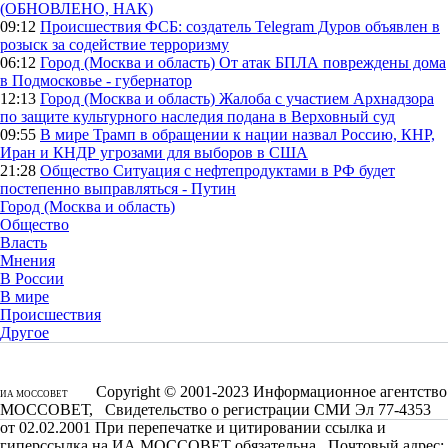
(ОБНОВЛЕНО, НАК)
09:12
Происшествия
ФСБ: создатель Telegram Дуров объявлен в
розыск за содействие терроризму
06:12
Город (Москва и область)
От атак БПЛА повреждены дома
в Подмосковье - губернатор
12:13
Город (Москва и область)
Жалоба с участием Архнадзора
по защите культурного наследия подана в Верховный суд
09:55
В мире
Трамп в обращении к нации назвал Россию, КНР,
Иран и КНДР угрозами для выборов в США
21:28
Общество
Ситуация с нефтепродуктами в РФ будет
постепенно выправляться - Путин
Город (Москва и область)
Общество
Власть
Мнения
В России
В мире
Происшествия
Другое
Copyright © 2001-2023 Информационное агентство
ИА МОССОВЕТ
МОССОВЕТ, Свидетельство о регистрации СМИ Эл 77-4353
от 02.02.2001 При перепечатке и цитировании ссылка и
гиперссылка на ИА МОССОВЕТ обязательна. Почтовый адрес: