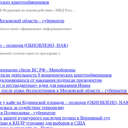
еских криптообменников
й Федерации во взаимодействии с МВД Росс...
Московской области – губернатор
обьев в своих официальных информационных
щади – полиция (ОБНОВЛЕНО, НАК)
зличной степени тяжести при взрыве у
ецоперации сбили ВС РФ - Минобороны
екли деятельность 9 мошеннических криптообменников
, уклоняющихся от наказания подписан президентом
е и нестандартные» идеи для наказания Ирана
и после атаки беспилотников в Московской области – губернатор
ве у кафе на Кудринской площади – полиция (ОБНОВЛЕНО, НА
розыск за содействие терроризму
в Подмосковье - губернатор
о защите культурного наследия подана в Верховный суд
 Иран и КНДР угрозами для выборов в США