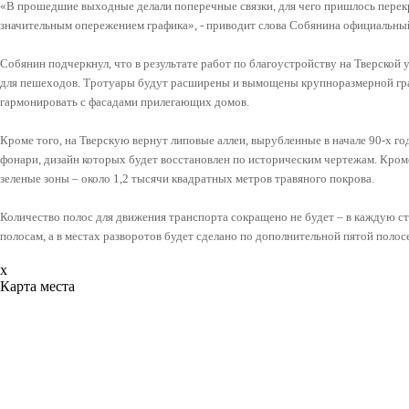
«В прошедшие выходные делали поперечные связки, для чего пришлось перек
значительным опережением графика», - приводит слова Собянина официальный
Собянин подчеркнул, что в результате работ по благоустройству на Тверской
для пешеходов. Тротуары будут расширены и вымощены крупноразмерной гран
гармонировать с фасадами прилегающих домов.
Кроме того, на Тверскую вернут липовые аллеи, вырубленные в начале 90-х го
фонари, дизайн которых будет восстановлен по историческим чертежам. Кроме
зеленые зоны – около 1,2 тысячи квадратных метров травяного покрова.
Количество полос для движения транспорта сокращено не будет – в каждую ст
полосам, а в местах разворотов будет сделано по дополнительной пятой полос
x
Карта места