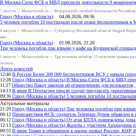
В Москва-Сити ФСБ и МВД пресекли деятельность 9 мошеннич
7 августа — Mossovetinfo.ru — Федеральной службой безопасности Российско
Город (Москва и область)
04.08.2026, 09:36
5 человек погибли 10 пострадали после атаки беспилотников в 
4 августа — Mossovetinfo.ru — Губернатор Московской области Андрей Вор
кан...
Город (Москва и область)
01.08.2026, 21:20
Три человека погибли при взрыве у кафе на Кудринской пло
1 августа — Mossovetinfo.ru — Три человека погибли, 15 получили травмы ра
летнего...
Лента новостей
12:46
В России
Более 200 000 беспилотников ВСУ с начала сп
12:28
Город (Москва и область)
В Москва-Сити ФСБ и МВД прес
11:27
Общество
Пакет законов об ограничениях для релокантов
14:13
В мире
В Пентагоне просят солдат предлагать «креативны
09:36
Город (Москва и область)
5 человек погибли 10 пострадал
Актуальные материалы
21:20
Город (Москва и область)
Три человека погибли при взры
09:12
Происшествия
ФСБ: создатель Telegram Дуров объявлен в 
06:12
Город (Москва и область)
От атак БПЛА повреждены дома 
12:13
Город (Москва и область)
Жалоба с участием Архнадзора п
09:55
В мире
Трамп в обращении к нации назвал Россию, КНР,