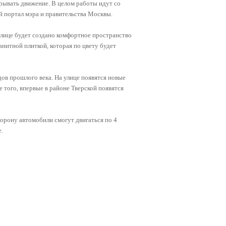
рывать движение. В целом работы идут со
 портал мэра и правительства Москвы.
 улице будет создано комфортное пространство
итной плиткой, которая по цвету будет
дов прошлого века. На улице появятся новые
 того, впервые в районе Тверской появятся
орону автомобили смогут двигаться по 4
е.