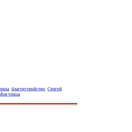
улица
благоустройство
Сергей
Моя улица