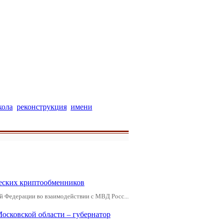
кола
реконструкция
имени
еских криптообменников
й Федерации во взаимодействии с МВД Росс...
Московской области – губернатор