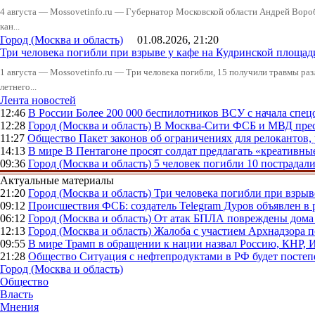
4 августа — Mossovetinfo.ru — Губернатор Московской области Андрей Вор
кан...
Город (Москва и область)
01.08.2026, 21:20
Три человека погибли при взрыве у кафе на Кудринской пло
1 августа — Mossovetinfo.ru — Три человека погибли, 15 получили травмы ра
летнего...
Лента новостей
12:46
В России
Более 200 000 беспилотников ВСУ с начала сп
12:28
Город (Москва и область)
В Москва-Сити ФСБ и МВД прес
11:27
Общество
Пакет законов об ограничениях для релокантов
14:13
В мире
В Пентагоне просят солдат предлагать «креативны
09:36
Город (Москва и область)
5 человек погибли 10 пострадал
Актуальные материалы
21:20
Город (Москва и область)
Три человека погибли при взры
09:12
Происшествия
ФСБ: создатель Telegram Дуров объявлен в 
06:12
Город (Москва и область)
От атак БПЛА повреждены дома 
12:13
Город (Москва и область)
Жалоба с участием Архнадзора п
09:55
В мире
Трамп в обращении к нации назвал Россию, КНР,
21:28
Общество
Ситуация с нефтепродуктами в РФ будет постеп
Город (Москва и область)
Общество
Власть
Мнения