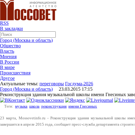
RSS
В закладки
Город (Москва и область)
Общество
Власть
Мнения
В России
В мире
Происшествия
Другое
Актуальные темы:
переговоры
Госдума-2026
Город (Москва и область)
23.03.2015 17:15
Реконструкция здания музыкальной школы имени Гнесиных заве
Теги:
музыка
школа
реконструкция
имени Гнесиных
23 марта, Mossovetinfo.ru - Реконструкция здания музыкальной школы име
завершится в апреле 2015 года, сообщает пресс-служба департамента строит