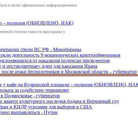
обьев в своих официальных информационных
щади – полиция (ОБНОВЛЕНО, НАК)
зличной степени тяжести при взрыве у
ецоперации сбили ВС РФ - Минобороны
екли деятельность 9 мошеннических криптообменников
, уклоняющихся от наказания подписан президентом
е и нестандартные» идеи для наказания Ирана
и после атаки беспилотников в Московской области – губернатор
ве у кафе на Кудринской площади – полиция (ОБНОВЛЕНО, НА
розыск за содействие терроризму
в Подмосковье - губернатор
о защите культурного наследия подана в Верховный суд
 Иран и КНДР угрозами для выборов в США
енно выправляться - Путин