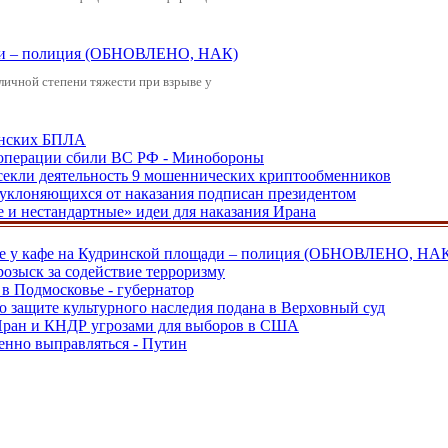
щади – полиция (ОБНОВЛЕНО, НАК)
зличной степени тяжести при взрыве у
аинских БПЛА
ецоперации сбили ВС РФ - Минобороны
екли деятельность 9 мошеннических криптообменников
, уклоняющихся от наказания подписан президентом
е и нестандартные» идеи для наказания Ирана
ве у кафе на Кудринской площади – полиция (ОБНОВЛЕНО, НА
розыск за содействие терроризму
в Подмосковье - губернатор
о защите культурного наследия подана в Верховный суд
 Иран и КНДР угрозами для выборов в США
енно выправляться - Путин