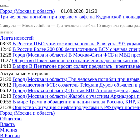
кан...
Город (Москва и область)
01.08.2026, 21:20
Три человека погибли при взрыве у кафе на Кудринской пло
1 августа — Mossovetinfo.ru — Три человека погибли, 15 получили травмы ра
летнего...
Лента новостей
08:39
В России
ПВО уничтожили за ночь на 8 августа 397 укр
12:46
В России
Более 200 000 беспилотников ВСУ с начала сп
12:28
Город (Москва и область)
В Москва-Сити ФСБ и МВД прес
11:27
Общество
Пакет законов об ограничениях для релокантов
14:13
В мире
В Пентагоне просят солдат предлагать «креативны
Актуальные материалы
21:20
Город (Москва и область)
Три человека погибли при взры
09:12
Происшествия
ФСБ: создатель Telegram Дуров объявлен в 
06:12
Город (Москва и область)
От атак БПЛА повреждены дома 
12:13
Город (Москва и область)
Жалоба с участием Архнадзора п
09:55
В мире
Трамп в обращении к нации назвал Россию, КНР,
21:28
Общество
Ситуация с нефтепродуктами в РФ будет постеп
Город (Москва и область)
Общество
Власть
Мнения
В России