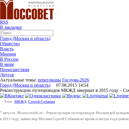
RSS
В закладки
Город (Москва и область)
Общество
Власть
Мнения
В России
В мире
Происшествия
Другое
Актуальные темы:
переговоры
Госдума-2026
Город (Москва и область)
07.08.2015 14:54
Реконструкцию путепроводов МКЖД завершат в 2015 году – С
Теги:
МКЖД
Сергей Собянин
7 августа. Mossovetinfo.ru – Реконструкция путепроводов Московской кольц
в 2015 году, заявил мэр Москвы Сергей Собянин во время осмотра хода реко