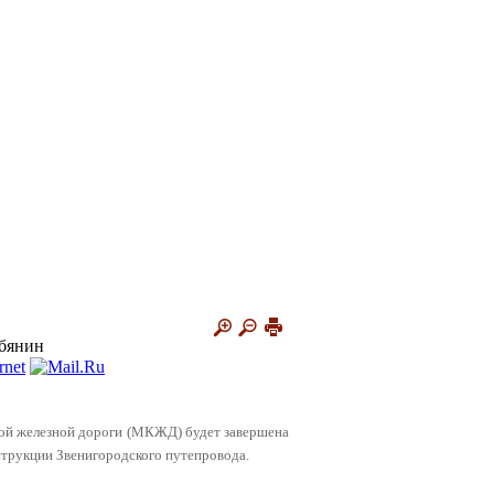
обянин
евой железной дороги (МКЖД) будет завершена
нструкции Звенигородского путепровода.