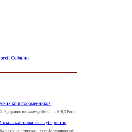
ергей Собянин
еских криптообменников
й Федерации во взаимодействии с МВД Росс...
Московской области – губернатор
обьев в своих официальных информационных