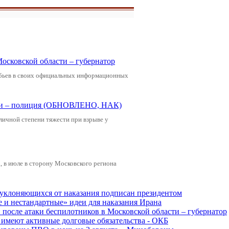
Московской области – губернатор
обьев в своих официальных информационных
щади – полиция (ОБНОВЛЕНО, НАК)
зличной степени тяжести при взрыве у
 в июле в сторону Московского региона
, уклоняющихся от наказания подписан президентом
е и нестандартные» идеи для наказания Ирана
и после атаки беспилотников в Московской области – губернатор
ы имеют активные долговые обязательства - ОКБ