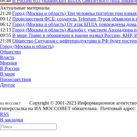
08:48
В России
635 украинских БПЛА самолетного типа ликвиди
Актуальные материалы
21:20
Город (Москва и область)
Три человека погибли при взры
09:12
Происшествия
ФСБ: создатель Telegram Дуров объявлен в 
06:12
Город (Москва и область)
От атак БПЛА повреждены дома 
12:13
Город (Москва и область)
Жалоба с участием Архнадзора п
09:55
В мире
Трамп в обращении к нации назвал Россию, КНР,
21:28
Общество
Ситуация с нефтепродуктами в РФ будет постеп
Город (Москва и область)
Общество
Власть
Мнения
В России
В мире
Происшествия
Другое
Copyright © 2001-2023 Информационное агентство 
ИА МОССОВЕТ
гиперссылка на ИА МОССОВЕТ обязательна. Почтовый адрес: 1250
RSS
В закладки