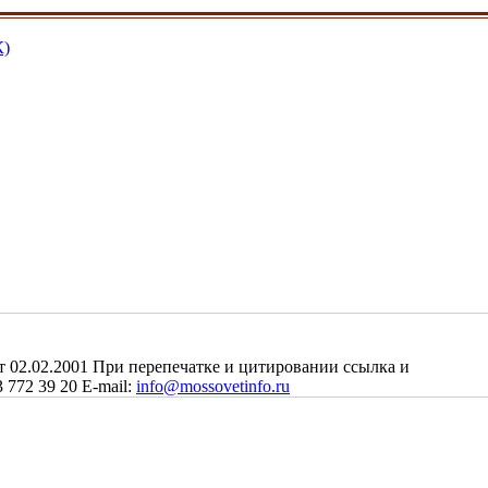
К)
2.02.2001 При перепечатке и цитировании ссылка и
 772 39 20 E-mail:
info@mossovetinfo.ru