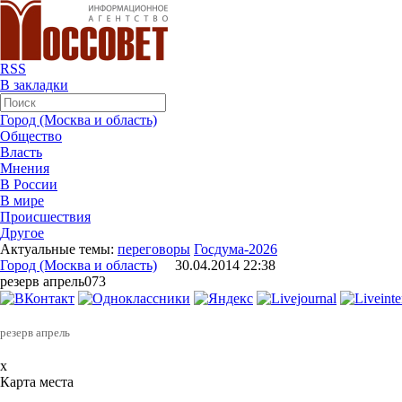
RSS
В закладки
Город (Москва и область)
Общество
Власть
Мнения
В России
В мире
Происшествия
Другое
Актуальные темы:
переговоры
Госдума-2026
Город (Москва и область)
30.04.2014 22:38
резерв апрель073
резерв апрель
x
Карта места