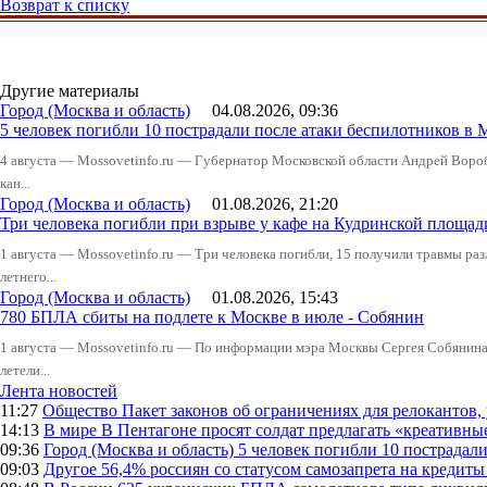
Возврат к списку
Другие материалы
Город (Москва и область)
04.08.2026, 09:36
5 человек погибли 10 пострадали после атаки беспилотников в 
4 августа — Mossovetinfo.ru — Губернатор Московской области Андрей Вор
кан...
Город (Москва и область)
01.08.2026, 21:20
Три человека погибли при взрыве у кафе на Кудринской пло
1 августа — Mossovetinfo.ru — Три человека погибли, 15 получили травмы ра
летнего...
Город (Москва и область)
01.08.2026, 15:43
780 БПЛА сбиты на подлете к Москве в июле - Собянин
1 августа — Mossovetinfo.ru — По информации мэра Москвы Сергея Собянина,
летели...
Лента новостей
11:27
Общество
Пакет законов об ограничениях для релокантов
14:13
В мире
В Пентагоне просят солдат предлагать «креативны
09:36
Город (Москва и область)
5 человек погибли 10 пострадал
09:03
Другое
56,4% россиян со статусом самозапрета на кредит