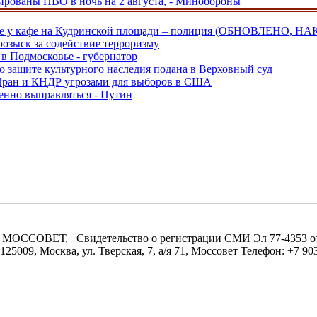
рованы ПВО в ночь на 2 августа, - Минобороны
ве у кафе на Кудринской площади – полиция (ОБНОВЛЕНО, НА
розыск за содействие терроризму
в Подмосковье - губернатор
о защите культурного наследия подана в Верховный суд
 Иран и КНДР угрозами для выборов в США
енно выправляться - Путин
МОССОВЕТ, Свидетельство о регистрации СМИ Эл 77-4353 от 0
09, Москва, ул. Тверская, 7, а/я 71, Моссовет Телефон: +7 903