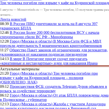
Три человека погибли при взрыве у кафе на Кудринской пло
1 августа — Mossovetinfo.ru — Три человека погибли, 15 получили травмы ра
летнего...
Лента новостей
08:39
В России
ПВО уничтожили за ночь на 8 августа 397
украинских БПЛА
12:46
В России
Более 200 000 беспилотников ВСУ с начала
спецоперации сбили ВС РФ - Минобороны
12:28
Город (Москва и область)
В Москва-Сити ФСБ и МВД
пресекли деятельность 9 мошеннических криптообменников
11:27
Общество
Пакет законов об ограничениях для релокантов,
уклоняющихся от наказания подписан президентом
14:13
В мире
В Пентагоне просят солдат предлагать
«креативные и нестандартные» идеи для наказания Ирана
Актуальные материалы
21:20
Город (Москва и область)
Три человека погибли при
взрыве у кафе на Кудринской площади – полиция
(ОБНОВЛЕНО, НАК)
09:12
Происшествия
ФСБ: создатель Telegram Дуров объявлен в
розыск за содействие терроризму
06:12
Город (Москва и область)
От атак БПЛА повреждены дома
в Подмосковье - губернатор
12:13
Город (Москва и область)
Жалоба с участием Архнадзора
по защите культурного наследия подана в Верховный суд