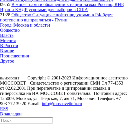
09:55
В мире
Трамп в обращении к нации назвал Россию, КНР,
Иран и КНДР угрозами для выборов в США
21:28
Общество
Ситуация с нефтепродуктами в РФ будет
постепенно выправляться - Путин
Город (Москва и область)
Общество
Власть
Мнения
В России
В мире
Происшествия
Другое
Copyright © 2001-2023 Информационное агентство
ИА МОССОВЕТ
МОССОВЕТ, Свидетельство о регистрации СМИ Эл 77-4353
от 02.02.2001 При перепечатке и цитировании ссылка и
гиперссылка на ИА МОССОВЕТ обязательна. Почтовый адрес:
125009, Москва, ул. Тверская, 7, а/я 71, Моссовет Телефон: +7
903 772 39 20 E-mail:
info@mossovetinfo.ru
RSS
В закладки