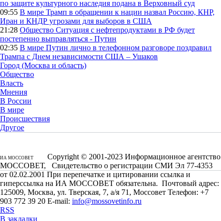
по защите культурного наследия подана в Верховный суд
09:55
В мире
Трамп в обращении к нации назвал Россию, КНР,
Иран и КНДР угрозами для выборов в США
21:28
Общество
Ситуация с нефтепродуктами в РФ будет
постепенно выправляться - Путин
02:35
В мире
Путин лично в телефонном разговоре поздравил
Трампа с Днем независимости США – Ушаков
Город (Москва и область)
Общество
Власть
Мнения
В России
В мире
Происшествия
Другое
Copyright © 2001-2023 Информационное агентство
ИА МОССОВЕТ
МОССОВЕТ, Свидетельство о регистрации СМИ Эл 77-4353
от 02.02.2001 При перепечатке и цитировании ссылка и
гиперссылка на ИА МОССОВЕТ обязательна. Почтовый адрес:
125009, Москва, ул. Тверская, 7, а/я 71, Моссовет Телефон: +7
903 772 39 20 E-mail:
info@mossovetinfo.ru
RSS
В закладки