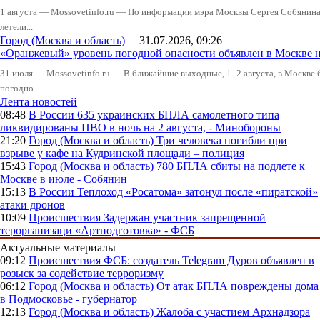
1 августа — Mossovetinfo.ru — По информации мэра Москвы Сергея Собянина,
летели...
Город (Москва и область)
31.07.2026, 09:26
«Оранжевый» уровень погодной опасности объявлен в Москве н
31 июля — Mossovetinfo.ru — В ближайшие выходные, 1–2 августа, в Москве 
погодно...
Лента новостей
08:48
В России
635 украинских БПЛА самолетного типа
ликвидированы ПВО в ночь на 2 августа, - Минобороны
21:20
Город (Москва и область)
Три человека погибли при
взрыве у кафе на Кудринской площади – полиция
15:43
Город (Москва и область)
780 БПЛА сбиты на подлете к
Москве в июле - Собянин
15:13
В России
Теплоход «Росатома» затонул после «пиратской»
атаки дронов
10:09
Происшествия
Задержан участник запрещенной
терорганизаци «Артподготовка» - ФСБ
Актуальные материалы
09:12
Происшествия
ФСБ: создатель Telegram Дуров объявлен в
розыск за содействие терроризму
06:12
Город (Москва и область)
От атак БПЛА повреждены дома
в Подмосковье - губернатор
12:13
Город (Москва и область)
Жалоба с участием Архнадзора