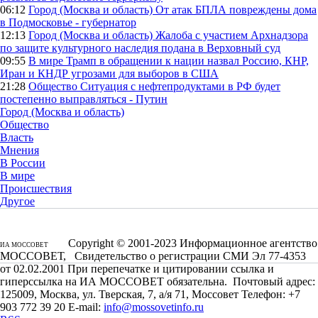
06:12
Город (Москва и область)
От атак БПЛА повреждены дома
в Подмосковье - губернатор
12:13
Город (Москва и область)
Жалоба с участием Архнадзора
по защите культурного наследия подана в Верховный суд
09:55
В мире
Трамп в обращении к нации назвал Россию, КНР,
Иран и КНДР угрозами для выборов в США
21:28
Общество
Ситуация с нефтепродуктами в РФ будет
постепенно выправляться - Путин
Город (Москва и область)
Общество
Власть
Мнения
В России
В мире
Происшествия
Другое
Copyright © 2001-2023 Информационное агентство
ИА МОССОВЕТ
МОССОВЕТ, Свидетельство о регистрации СМИ Эл 77-4353
от 02.02.2001 При перепечатке и цитировании ссылка и
гиперссылка на ИА МОССОВЕТ обязательна. Почтовый адрес:
125009, Москва, ул. Тверская, 7, а/я 71, Моссовет Телефон: +7
903 772 39 20 E-mail:
info@mossovetinfo.ru