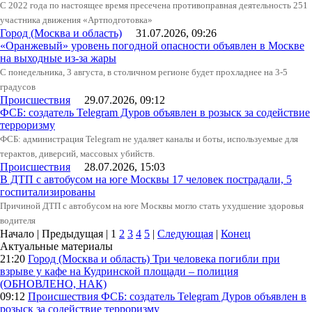
С 2022 года по настоящее время пресечена противоправная деятельность 251
участника движения «Артподготовка»
Город (Москва и область)
31.07.2026, 09:26
«Оранжевый» уровень погодной опасности объявлен в Москве
на выходные из-за жары
С понедельника, 3 августа, в столичном регионе будет прохладнее на 3-5
градусов
Происшествия
29.07.2026, 09:12
ФСБ: создатель Telegram Дуров объявлен в розыск за содействие
терроризму
ФСБ: администрация Telegram не удаляет каналы и боты, используемые для
терактов, диверсий, массовых убийств.
Происшествия
28.07.2026, 15:03
В ДТП с автобусом на юге Москвы 17 человек пострадали, 5
госпитализированы
Причиной ДТП с автобусом на юге Москвы могло стать ухудшение здоровья
водителя
Начало | Предыдущая |
1
2
3
4
5
|
Следующая
|
Конец
Актуальные материалы
21:20
Город (Москва и область)
Три человека погибли при
взрыве у кафе на Кудринской площади – полиция
(ОБНОВЛЕНО, НАК)
09:12
Происшествия
ФСБ: создатель Telegram Дуров объявлен в
розыск за содействие терроризму