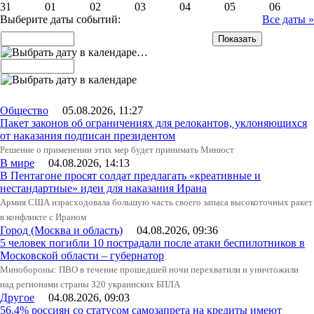
31
01
02
03
04
05
06
Выберите даты событий:
Все даты »
…
Общество
05.08.2026, 11:27
Пакет законов об ограничениях для релокантов, уклоняющихся
от наказания подписан президентом
Решение о применении этих мер будет принимать Минюст
В мире
04.08.2026, 14:13
В Пентагоне просят солдат предлагать «креативные и
нестандартные» идеи для наказания Ирана
Армия США израсходовала большую часть своего запаса высокоточных ракет
в конфликте с Ираном
Город (Москва и область)
04.08.2026, 09:36
5 человек погибли 10 пострадали после атаки беспилотников в
Московской области – губернатор
Минобороны: ПВО в течение прошедшей ночи перехватили и уничтожили
над регионами страны 320 украинских БПЛА
Другое
04.08.2026, 09:03
56,4% россиян со статусом самозапрета на кредиты имеют