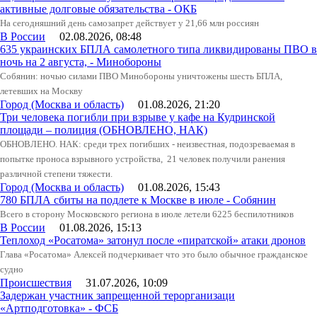
активные долговые обязательства - ОКБ
На сегодняшний день самозапрет действует у 21,66 млн россиян
В России
02.08.2026, 08:48
635 украинских БПЛА самолетного типа ликвидированы ПВО в
ночь на 2 августа, - Минобороны
Собянин: ночью силами ПВО Минобороны уничтожены шесть БПЛА,
летевших на Москву
Город (Москва и область)
01.08.2026, 21:20
Три человека погибли при взрыве у кафе на Кудринской
площади – полиция (ОБНОВЛЕНО, НАК)
ОБНОВЛЕНО. НАК: среди трех погибших - неизвестная, подозреваемая в
попытке проноса взрывного устройства, 21 человек получили ранения
различной степени тяжести.
Город (Москва и область)
01.08.2026, 15:43
780 БПЛА сбиты на подлете к Москве в июле - Собянин
Всего в сторону Московского региона в июле летели 6225 беспилотников
В России
01.08.2026, 15:13
Теплоход «Росатома» затонул после «пиратской» атаки дронов
Глава «Росатома» Алексей подчеркивает что это было обычное гражданское
судно
Происшествия
31.07.2026, 10:09
Задержан участник запрещенной терорганизаци
«Артподготовка» - ФСБ