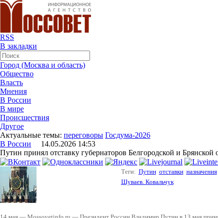
RSS
В закладки
Город (Москва и область)
Общество
Власть
Мнения
В России
В мире
Происшествия
Другое
Актуальные темы:
переговоры
Госдума-2026
В России
14.05.2026 14:53
Путин принял отставку губернаторов Белгородской и Брянской 
Теги:
Путин
отставки
назначения
Шуваев. Ковальчук
14 мая — Mossovetinfo.ru — Президент России Владимир Путин в 13 мая приня