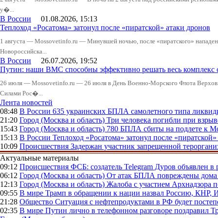
у�...
В России
01.08.2026, 15:13
Теплоход «Росатома» затонул после «пиратской» атаки дронов
1 августа — Mossovetinfo.ru — Минувшей ночью, после «пиратского» нападени
Новороссийска...
В России
26.07.2026, 19:52
Путин: наши ВМС способны эффективно решать весь комплекс 
26 июля — Mossovetinfo.ru — 26 июля в День Военно-Морского Флота Вер
Силами Рос�...
Лента новостей
08:48
В России
635 украинских БПЛА самолетного типа ликвиди
21:20
Город (Москва и область)
Три человека погибли при взры
15:43
Город (Москва и область)
780 БПЛА сбиты на подлете к М
15:13
В России
Теплоход «Росатома» затонул после «пиратской»
10:09
Происшествия
Задержан участник запрещенной тероргани
Актуальные материалы
09:12
Происшествия
ФСБ: создатель Telegram Дуров объявлен в 
06:12
Город (Москва и область)
От атак БПЛА повреждены дома 
12:13
Город (Москва и область)
Жалоба с участием Архнадзора п
09:55
В мире
Трамп в обращении к нации назвал Россию, КНР,
21:28
Общество
Ситуация с нефтепродуктами в РФ будет постеп
02:35
В мире
Путин лично в телефонном разговоре поздравил 