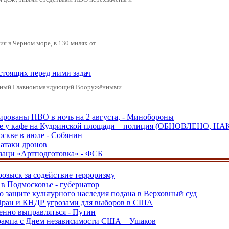
я в Черном море, в 130 милях от
стоящих перед ними задач
ховный Главнокомандующий Вооружёнными
рованы ПВО в ночь на 2 августа, - Минобороны
ве у кафе на Кудринской площади – полиция (ОБНОВЛЕНО, НА
оскве в июле - Собянин
 атаки дронов
заци «Артподготовка» - ФСБ
розыск за содействие терроризму
в Подмосковье - губернатор
о защите культурного наследия подана в Верховный суд
 Иран и КНДР угрозами для выборов в США
енно выправляться - Путин
Трампа с Днем независимости США – Ушаков