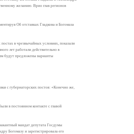
ственному желанию. Врио глав регионов
ентируя Об отставках Гладкова и Богомаза
х постах в чрезвычайных условиях, показали
ного лет работали действительно в
 им будут предложены варианты
авки с губернаторских постов: «Конечно же,
были в постоянном контакте с главой
а вакантный мандат депутата Госдумы
дру Богомазу и зарегистрировала его