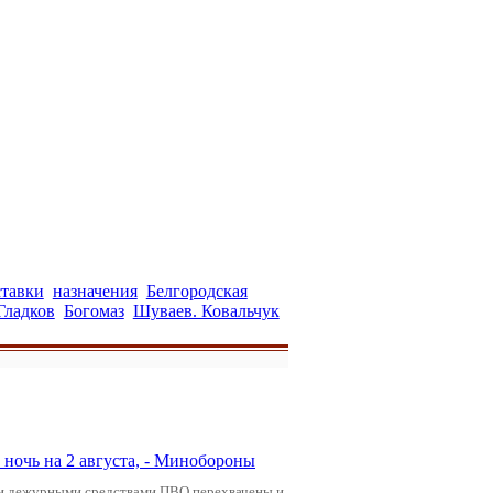
ставки
назначения
Белгородская
Гладков
Богомаз
Шуваев. Ковальчук
ночь на 2 августа, - Минобороны
ами дежурными средствами ПВО перехвачены и