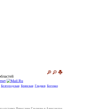
областей
Белгородская
Брянская
Гладков
Богомаз
л отставку Вячеслава Гладкова и Александра