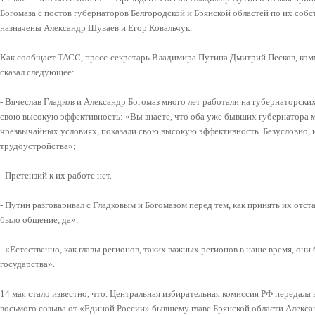
Богомаза с постов губернаторов Белгородской и Брянской областей по их соб
назначены Александр Шуваев и Егор Ковальчук.
Как сообщает ТАСС, пресс-секретарь Владимира Путина Дмитрий Песков, комм
сказал следующее:
- Вячеслав Гладков и Александр Богомаз много лет работали на губернаторски
свою высокую эффективность: «Вы знаете, что оба уже бывших губернатора м
чрезвычайных условиях, показали свою высокую эффективность. Безусловно,
трудоустройства»;
- Претензий к их работе нет.
- Путин разговаривал с Гладковым и Богомазом перед тем, как принять их отст
было общение, да».
- «Естественно, как главы регионов, таких важных регионов в наше время, они 
государства».
14 мая стало известно, что. Центральная избирательная комиссия РФ передал
восьмого созыва от «Единой России» бывшему главе Брянской области Алексан