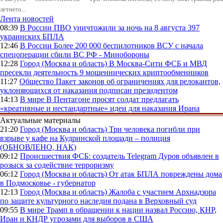
летнего...
Лента новостей
08:39
В России
ПВО уничтожили за ночь на 8 августа 397
украинских БПЛА
12:46
В России
Более 200 000 беспилотников ВСУ с начала
спецоперации сбили ВС РФ - Минобороны
12:28
Город (Москва и область)
В Москва-Сити ФСБ и МВД
пресекли деятельность 9 мошеннических криптообменников
11:27
Общество
Пакет законов об ограничениях для релокантов,
уклоняющихся от наказания подписан президентом
14:13
В мире
В Пентагоне просят солдат предлагать
«креативные и нестандартные» идеи для наказания Ирана
Актуальные материалы
21:20
Город (Москва и область)
Три человека погибли при
взрыве у кафе на Кудринской площади – полиция
(ОБНОВЛЕНО, НАК)
09:12
Происшествия
ФСБ: создатель Telegram Дуров объявлен в
розыск за содействие терроризму
06:12
Город (Москва и область)
От атак БПЛА повреждены дома
в Подмосковье - губернатор
12:13
Город (Москва и область)
Жалоба с участием Архнадзора
по защите культурного наследия подана в Верховный суд
09:55
В мире
Трамп в обращении к нации назвал Россию, КНР,
Иран и КНДР угрозами для выборов в США