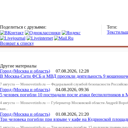
Поделиться с друзьями:
Теги:
Текстиль
Возврат к списку
Другие материалы
Город (Москва и область)
07.08.2026, 12:28
В Москва-Сити ФСБ и МВД пресекли деятельность 9 мошеннич
7 августа — Mossovetinfo.ru — Федеральной службой безопасности Российско
Город (Москва и область)
04.08.2026, 09:36
5 человек погибли 10 пострадали после атаки беспилотников в 
4 августа — Mossovetinfo.ru — Губернатор Московской области Андрей Вор
кан...
Город (Москва и область)
01.08.2026, 21:20
Три человека погибли при взрыве у кафе на Кудринской пло
1 августа — Mossovetinfo.ru — Три человека погибли, 15 получили травмы ра