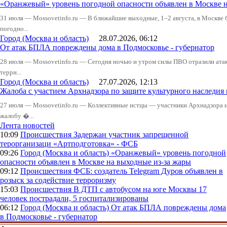
«Оранжевый» уровень погодной опасности объявлен в Москве н
31 июля — Mossovetinfo.ru — В ближайшие выходные, 1–2 августа, в Москве 
погодно...
Город (Москва и область)
28.07.2026, 06:12
От атак БПЛА повреждены дома в Подмосковье - губернатор
28 июля — Mossovetinfo.ru — Сегодня ночью и утром силы ПВО отразили атак
терри...
Город (Москва и область)
27.07.2026, 12:13
Жалоба с участием Архнадзора по защите культурного наследия
27 июля — Mossovetinfo.ru — Коллективные истцы — участники Архнадзора 
жалобу �...
Лента новостей
10:09
Происшествия
Задержан участник запрещенной
терорганизаци «Артподготовка» - ФСБ
09:26
Город (Москва и область)
«Оранжевый» уровень погодной
опасности объявлен в Москве на выходные из-за жары
09:12
Происшествия
ФСБ: создатель Telegram Дуров объявлен в
розыск за содействие терроризму
15:03
Происшествия
В ДТП с автобусом на юге Москвы 17
человек пострадали, 5 госпитализированы
06:12
Город (Москва и область)
От атак БПЛА повреждены дома
в Подмосковье - губернатор