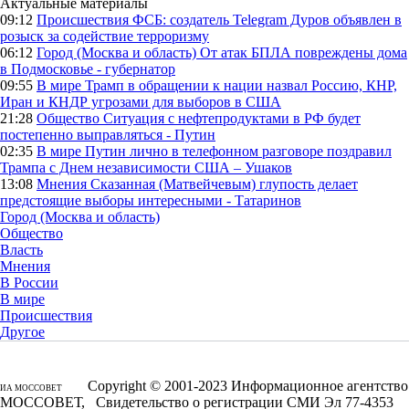
Актуальные материалы
09:12
Происшествия
ФСБ: создатель Telegram Дуров объявлен в
розыск за содействие терроризму
06:12
Город (Москва и область)
От атак БПЛА повреждены дома
в Подмосковье - губернатор
09:55
В мире
Трамп в обращении к нации назвал Россию, КНР,
Иран и КНДР угрозами для выборов в США
21:28
Общество
Ситуация с нефтепродуктами в РФ будет
постепенно выправляться - Путин
02:35
В мире
Путин лично в телефонном разговоре поздравил
Трампа с Днем независимости США – Ушаков
13:08
Мнения
Сказанная (Матвейчевым) глупость делает
предстоящие выборы интересными - Татаринов
Город (Москва и область)
Общество
Власть
Мнения
В России
В мире
Происшествия
Другое
Copyright © 2001-2023 Информационное агентство
ИА МОССОВЕТ
МОССОВЕТ, Свидетельство о регистрации СМИ Эл 77-4353