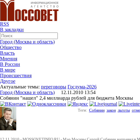
RSS
В закладки
Город (Москва и область)
Общество
Власть
Мнения
В России
В мире
Происшествия
Другое
Актуальные темы:
переговоры
Госдума-2026
Город (Москва и область)
12.11.2010 13:54
Собянин "нашел" 2,4 миллиарда рублей для бюджета Москвы
Теги:
Собянин
закон
льготы
отм
12.11.2010 - MOSSOVETINFO.RU - Мэр Москвы Сергей Собянин направил в М