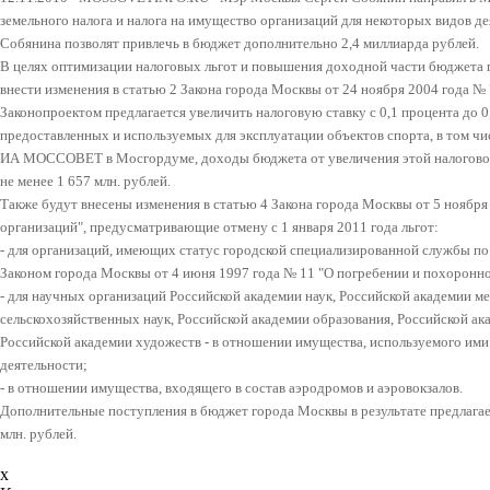
земельного налога и налога на имущество организаций для некоторых видов д
Собянина позволят привлечь в бюджет дополнительно 2,4 миллиарда рублей.
В целях оптимизации налоговых льгот и повышения доходной части бюджет
внести изменения в статью 2 Закона города Москвы от 24 ноября 2004 года № 
Законопроектом предлагается
увеличить налоговую ставку с 0,1 процента до 
предоставленных и используемых для эксплуатации объектов спорта, в том ч
ИА МОССОВЕТ в Мосгордуме, доходы бюджета от увеличения этой налоговой 
не менее 1 657 млн. рублей.
Также будут внесены изменения в статью 4 Закона города Москвы от 5 ноября
организаций",
предусматривающие отмену с 1 января 2011 года льгот:
- для организаций, имеющих статус городской специализированной
службы по
Законом города Москвы от 4 июня 1997 года № 11 "О погребении и похоронно
-
для научных организаций
Российской академии наук, Российской академии м
сельскохозяйственных наук, Российской академии образования, Российской ак
Российской академии художеств - в отношении имущества, используемого ими 
деятельности;
-
в отношении имущества, входящего в состав аэродромов и аэровокзалов
.
Дополнительные поступления в бюджет города Москвы в результате предлагае
млн. рублей.
x