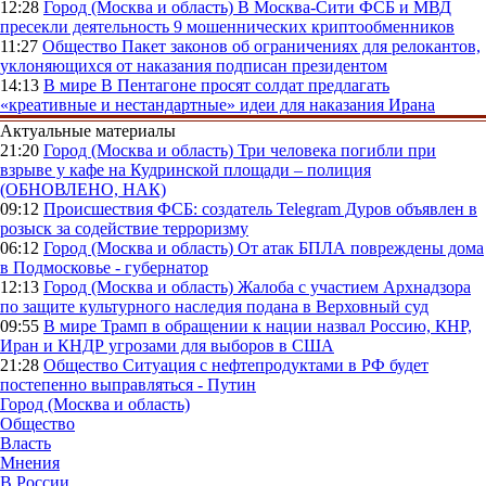
12:28
Город (Москва и область)
В Москва-Сити ФСБ и МВД
пресекли деятельность 9 мошеннических криптообменников
11:27
Общество
Пакет законов об ограничениях для релокантов,
уклоняющихся от наказания подписан президентом
14:13
В мире
В Пентагоне просят солдат предлагать
«креативные и нестандартные» идеи для наказания Ирана
Актуальные материалы
21:20
Город (Москва и область)
Три человека погибли при
взрыве у кафе на Кудринской площади – полиция
(ОБНОВЛЕНО, НАК)
09:12
Происшествия
ФСБ: создатель Telegram Дуров объявлен в
розыск за содействие терроризму
06:12
Город (Москва и область)
От атак БПЛА повреждены дома
в Подмосковье - губернатор
12:13
Город (Москва и область)
Жалоба с участием Архнадзора
по защите культурного наследия подана в Верховный суд
09:55
В мире
Трамп в обращении к нации назвал Россию, КНР,
Иран и КНДР угрозами для выборов в США
21:28
Общество
Ситуация с нефтепродуктами в РФ будет
постепенно выправляться - Путин
Город (Москва и область)
Общество
Власть
Мнения
В России