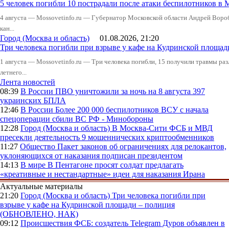
5 человек погибли 10 пострадали после атаки беспилотников в 
4 августа — Mossovetinfo.ru — Губернатор Московской области Андрей Вор
кан...
Город (Москва и область)
01.08.2026, 21:20
Три человека погибли при взрыве у кафе на Кудринской пло
1 августа — Mossovetinfo.ru — Три человека погибли, 15 получили травмы ра
летнего...
Лента новостей
08:39
В России
ПВО уничтожили за ночь на 8 августа 397
украинских БПЛА
12:46
В России
Более 200 000 беспилотников ВСУ с начала
спецоперации сбили ВС РФ - Минобороны
12:28
Город (Москва и область)
В Москва-Сити ФСБ и МВД
пресекли деятельность 9 мошеннических криптообменников
11:27
Общество
Пакет законов об ограничениях для релокантов,
уклоняющихся от наказания подписан президентом
14:13
В мире
В Пентагоне просят солдат предлагать
«креативные и нестандартные» идеи для наказания Ирана
Актуальные материалы
21:20
Город (Москва и область)
Три человека погибли при
взрыве у кафе на Кудринской площади – полиция
(ОБНОВЛЕНО, НАК)
09:12
Происшествия
ФСБ: создатель Telegram Дуров объявлен в