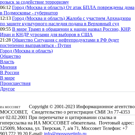
розыск за содействие терроризму
06:12
Город (Москва и область)
От атак БПЛА повреждены дома
в Подмосковье - губернатор
12:13
Город (Москва и область)
Жалоба с участием Архнадзора
по защите культурного наследия подана в Верховный суд
09:55
В мире
Трамп в обращении к нации назвал Россию, КНР,
Иран и КНДР угрозами для выборов в США
21:28
Общество
Ситуация с нефтепродуктами в РФ будет
постепенно выправляться - Путин
Город (Москва и область)
Общество
Власть
Мнения
В России
В мире
Происшествия
Другое
Copyright © 2001-2023 Информационное агентство
ИА МОССОВЕТ
МОССОВЕТ, Свидетельство о регистрации СМИ Эл 77-4353
от 02.02.2001 При перепечатке и цитировании ссылка и
гиперссылка на ИА МОССОВЕТ обязательна. Почтовый адрес:
125009, Москва, ул. Тверская, 7, а/я 71, Моссовет Телефон: +7
903 772 39 20 E-mail:
info@mossovetinfo.ru