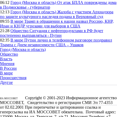
06:12
Город (Москва и область)
От атак БПЛА повреждены дома
в Подмосковье - губернатор
12:13
Город (Москва и область)
Жалоба с участием Архнадзора
по защите культурного наследия подана в Верховный суд
09:55
В мире
Трамп в обращении к нации назвал Россию, КНР,
Иран и КНДР угрозами для выборов в США
21:28
Общество
Ситуация с нефтепродуктами в РФ будет
постепенно выправляться - Путин
02:35
В мире
Путин лично в телефонном разговоре поздравил
Трампа с Днем независимости США – Ушаков
Город (Москва и область)
Общество
Власть
Мнения
В России
В мире
Происшествия
Другое
Copyright © 2001-2023 Информационное агентство
ИА МОССОВЕТ
МОССОВЕТ, Свидетельство о регистрации СМИ Эл 77-4353
от 02.02.2001 При перепечатке и цитировании ссылка и
гиперссылка на ИА МОССОВЕТ обязательна. Почтовый адрес:
125009, Москва, ул. Тверская, 7, а/я 71, Моссовет Телефон: +7