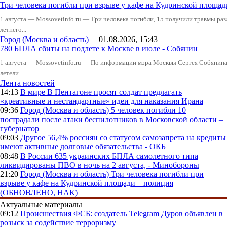
Три человека погибли при взрыве у кафе на Кудринской пло
1 августа — Mossovetinfo.ru — Три человека погибли, 15 получили травмы ра
летнего...
Город (Москва и область)
01.08.2026, 15:43
780 БПЛА сбиты на подлете к Москве в июле - Собянин
1 августа — Mossovetinfo.ru — По информации мэра Москвы Сергея Собянина,
летели...
Лента новостей
14:13
В мире
В Пентагоне просят солдат предлагать
«креативные и нестандартные» идеи для наказания Ирана
09:36
Город (Москва и область)
5 человек погибли 10
пострадали после атаки беспилотников в Московской области –
губернатор
09:03
Другое
56,4% россиян со статусом самозапрета на кредиты
имеют активные долговые обязательства - ОКБ
08:48
В России
635 украинских БПЛА самолетного типа
ликвидированы ПВО в ночь на 2 августа, - Минобороны
21:20
Город (Москва и область)
Три человека погибли при
взрыве у кафе на Кудринской площади – полиция
(ОБНОВЛЕНО, НАК)
Актуальные материалы
09:12
Происшествия
ФСБ: создатель Telegram Дуров объявлен в
розыск за содействие терроризму