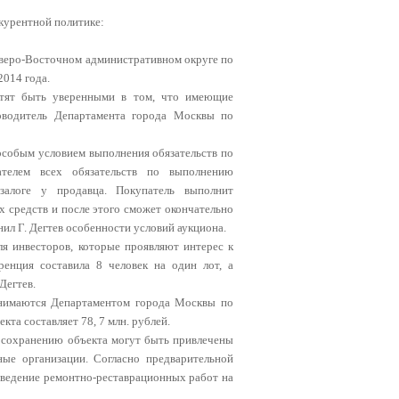
урентной политике:
веро-Восточном административном округе по
2014 года.
хотят быть уверенными в том, что имеющие
ководитель Департамента города Москвы по
особым условием выполнения обязательств по
ателем всех обязательств по выполнению
 залоге у продавца. Покупатель выполнит
 средств и после этого сможет окончательно
нил Г. Дегтев особенности условий аукциона.
я инвесторов, которые проявляют интерес к
ренция составила 8 человек на один лот, а
Дегтев.
ринимаются Департаментом города Москвы по
кта составляет 78, 7 млн. рублей.
 сохранению объекта могут быть привлечены
ные организации. Согласно предварительной
роведение ремонтно-реставрационных работ на