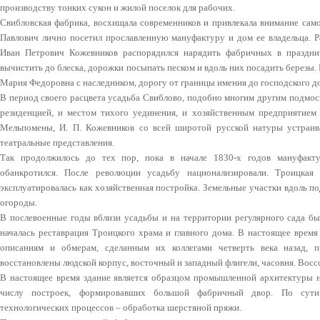
производству тонких сукон и жилой поселок для рабочих.
Свибловская фабрика, восхищала современников и привлекала внимание сам
Павлович лично посетил прославленную мануфактуру и дом ее владельца. Р
Иван Петрович Кожевников распорядился нарядить фабричных в праздни
вычистить до блеска, дорожки посыпать песком и вдоль них посадить березы.
Мария Федоровна с наследником, дорогу от границы имения до господского д
В период своего расцвета усадьба Свиблово, подобно многим другим подмос
резиденцией, и местом тихого уединения, и хозяйственным предприятием 
Мельпомены, И. П. Кожевников со всей широтой русской натуры устраива
театральные представления.
Так продолжилось до тех пор, пока в начале 1830-х годов мануфакт
обанкротился. После революции усадьбу национализировали. Троицкая 
эксплуатировалась как хозяйственная постройка. Земельные участки вдоль п
огороды.
В послевоенные годы вблизи усадьбы и на территории регулярного сада бы
началась реставрация Троицкого храма и главного дома. В настоящее врем
описаниям и обмерам, сделанным их коллегами четверть века назад,
восстановлены людской корпус, восточный и западный флигели, часовня. Восс
В настоящее время здание является образцом промышленной архитектуры на
числу построек, формировавших большой фабричный двор. По сути
технологических процессов – обработка шерстяной пряжи.