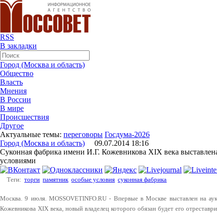
RSS
В закладки
Город (Москва и область)
Общество
Власть
Мнения
В России
В мире
Происшествия
Другое
Актуальные темы:
переговоры
Госдума-2026
Город (Москва и область)
09.07.2014 18:16
Суконная фабрика имени И.Г. Кожевникова XIX века выставлена
условиями
Теги:
торги
памятник
особые условия
суконная фабрика
Москва. 9 июля.
MOSSOVETINFO
.
RU
- Впервые в Москве выставлен на аук
Кожевникова XIX века, новый владелец которого обязан будет его отреставри