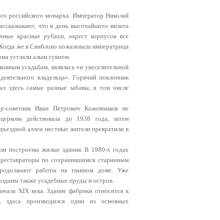
ого российского монарха. Император Николай
ассказывают, что в день высочайшего визита
чные красные рубахи, окрест корпусов все
 Когда же в Свиблово пожаловала императрица
ома устлали алым сукном.
ковным усадьбам, являлась «и увеселительной
деятельного владельца». Горячий поклонник
л здесь самые разные забавы, в том числе
ур-советник Иван Петрович Кожевников не
церковь действовала до 1938 года, затем
одъездной аллеи местные жители превратили в
ли построены жилые здания. В 1980-х годах
я реставраторы по сохранившимся старинным
 продолжают работы на главном доме. Уже
озданы также усадебные пруды и остров.
чала XIX века. Здание фабрики относится к
, здесь производился один из основных