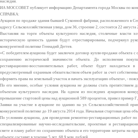
наследия.
ИА МОССОВЕТ публикует информацию Департамента города Москвы по конк
СПРАВКА:
Аукцион по продаже здания бывшей Суконной фабрики, расположенного в Се
адресу Сельскохозяйственная улица, дом 36, строение 2, состоится 22 августа 
Выставляя на торги объекты культурного наследия, столичные власти 
историческую ценность здания будут отреставрированы, подчеркнул ру
конкурентной политике Геннадий Дегтев.
«С победителем аукциона будет заключен договор купли-продажи объекта с 
сохранению исторической значимости объекта. До исполнения покуп
реставрационно-восстановительных работ, объект будет находиться в
предусмотренный охранным обязательством объем работ за счет собственных
оформить права на земельный участок и начать эксплуатацию объекта», - пояс
По его мнению, особые условия аукциона не должны стать препятствием дл
объектам культурного наследия. На одном из последних аукционов конку
превышение стартовой цены над аукционной 589 процентов, привел пример Г.
Заявки на участие в аукционе по зданию на ул. Сельскохозяйственной п
конкурентной политике до 19 августа 2014 года. Начальная стартовая цена объе
По условиям аукциона, для проведения ремонтно-реставрационных работ по
специализированные научно-исследовательские, проектные и реставрацион
смете и плану работ по сохранению объекта и его территории затраты на п
объекте составят в течение 5 лет 68,9 млн. рублей.