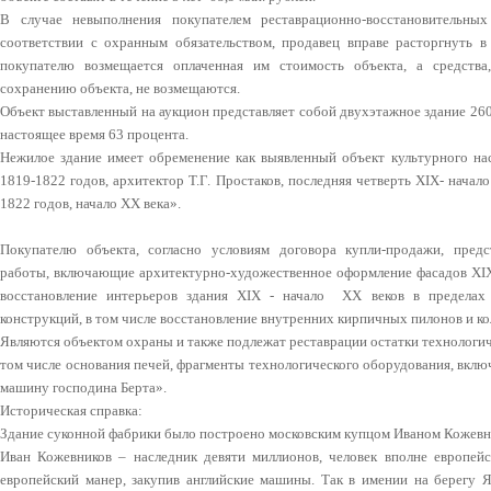
В случае невыполнения покупателем реставрационно-восстановительн
соответствии с охранным обязательством, продавец вправе расторгнуть 
покупателю возмещается оплаченная им стоимость объекта, а средства
сохранению объекта, не возмещаются.
Объект выставленный на аукцион представляет собой двухэтажное здание 2600
настоящее время 63 процента.
Нежилое здание имеет обременение как выявленный объект культурного нас
1819-1822 годов, архитектор Т.Г. Простаков, последняя четверть XIX- начал
1822 годов, начало XX века».
Покупателю объекта, согласно условиям договора купли-продажи, пред
работы, включающие архитектурно-художественное оформление фасадов XIX 
восстановление интерьеров здания XIX - начало XX веков в пределах
конструкций, в том числе восстановление внутренних кирпичных пилонов и ко
Являются объектом охраны и также подлежат реставрации остатки технологич
том числе основания печей, фрагменты технологического оборудования, вклю
машину господина Берта».
Историческая справка:
Здание суконной фабрики было построено московским купцом Иваном Кожевни
Иван Кожевников – наследник девяти миллионов, человек вполне европей
европейский манер, закупив английские машины. Так в имении на берегу 