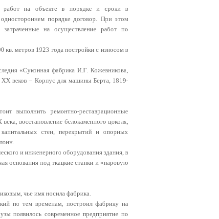
ых работ на объекте в порядке и сроки в
в одностороннем порядке договор. При этом
, затраченные на осуществление работ по
 кв. метров 1923 года постройки с износом в
ледия «Суконная фабрика И.Г. Кожевникова,
о XX веков – Корпус для машины Берта, 1819-
стоит выполнить ремонтно-реставрационные
века, восстановление белокаменного цоколя,
 капитальных стен, перекрытий и опорных
лонн.
еского и инженерного оборудования здания, в
чая основания под ткацкие станки и «паровую
ковым, чье имя носила фабрика.
ский по тем временам, построил фабрику на
Яузы появилось современное предприятие по