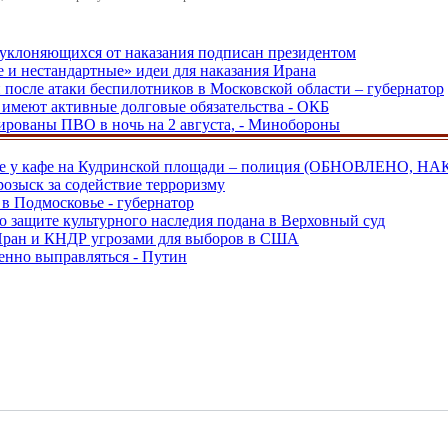
, уклоняющихся от наказания подписан президентом
е и нестандартные» идеи для наказания Ирана
и после атаки беспилотников в Московской области – губернатор
ы имеют активные долговые обязательства - ОКБ
рованы ПВО в ночь на 2 августа, - Минобороны
ве у кафе на Кудринской площади – полиция (ОБНОВЛЕНО, НА
розыск за содействие терроризму
в Подмосковье - губернатор
о защите культурного наследия подана в Верховный суд
 Иран и КНДР угрозами для выборов в США
енно выправляться - Путин