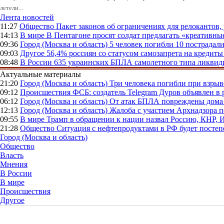
летели...
Лента новостей
11:27
Общество
Пакет законов об ограничениях для релокантов
14:13
В мире
В Пентагоне просят солдат предлагать «креативны
09:36
Город (Москва и область)
5 человек погибли 10 пострадал
09:03
Другое
56,4% россиян со статусом самозапрета на кредит
08:48
В России
635 украинских БПЛА самолетного типа ликвиди
Актуальные материалы
21:20
Город (Москва и область)
Три человека погибли при взры
09:12
Происшествия
ФСБ: создатель Telegram Дуров объявлен в 
06:12
Город (Москва и область)
От атак БПЛА повреждены дома 
12:13
Город (Москва и область)
Жалоба с участием Архнадзора п
09:55
В мире
Трамп в обращении к нации назвал Россию, КНР,
21:28
Общество
Ситуация с нефтепродуктами в РФ будет постеп
Город (Москва и область)
Общество
Власть
Мнения
В России
В мире
Происшествия
Другое