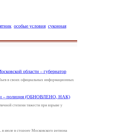
ятник
особые условия
суконная
Московской области – губернатор
обьев в своих официальных информационных
щади – полиция (ОБНОВЛЕНО, НАК)
зличной степени тяжести при взрыве у
 в июле в сторону Московского региона