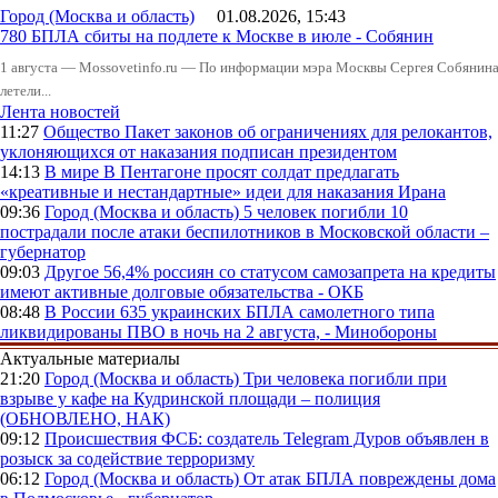
Город (Москва и область)
01.08.2026, 15:43
780 БПЛА сбиты на подлете к Москве в июле - Собянин
1 августа — Mossovetinfo.ru — По информации мэра Москвы Сергея Собянина,
летели...
Лента новостей
11:27
Общество
Пакет законов об ограничениях для релокантов,
уклоняющихся от наказания подписан президентом
14:13
В мире
В Пентагоне просят солдат предлагать
«креативные и нестандартные» идеи для наказания Ирана
09:36
Город (Москва и область)
5 человек погибли 10
пострадали после атаки беспилотников в Московской области –
губернатор
09:03
Другое
56,4% россиян со статусом самозапрета на кредиты
имеют активные долговые обязательства - ОКБ
08:48
В России
635 украинских БПЛА самолетного типа
ликвидированы ПВО в ночь на 2 августа, - Минобороны
Актуальные материалы
21:20
Город (Москва и область)
Три человека погибли при
взрыве у кафе на Кудринской площади – полиция
(ОБНОВЛЕНО, НАК)
09:12
Происшествия
ФСБ: создатель Telegram Дуров объявлен в
розыск за содействие терроризму
06:12
Город (Москва и область)
От атак БПЛА повреждены дома