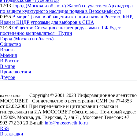
в Подмосковье - губернатор
12:13
Город (Москва и область)
Жалоба с участием Архнадзора
по защите культурного наследия подана в Верховный суд
09:55
В мире
Трамп в обращении к нации назвал Россию, КНР,
Иран и КНДР угрозами для выборов в США
21:28
Общество
Ситуация с нефтепродуктами в РФ будет
постепенно выправляться - Путин
Город (Москва и область)
Общество
Власть
Мнения
В России
В мире
Происшествия
Другое
Copyright © 2001-2023 Информационное агентство
ИА МОССОВЕТ
МОССОВЕТ, Свидетельство о регистрации СМИ Эл 77-4353
от 02.02.2001 При перепечатке и цитировании ссылка и
гиперссылка на ИА МОССОВЕТ обязательна. Почтовый адрес:
125009, Москва, ул. Тверская, 7, а/я 71, Моссовет Телефон: +7
903 772 39 20 E-mail:
info@mossovetinfo.ru
RSS
В закладки