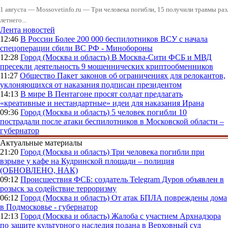
1 августа — Mossovetinfo.ru — Три человека погибли, 15 получили травмы ра
летнего...
Лента новостей
12:46
В России
Более 200 000 беспилотников ВСУ с начала
спецоперации сбили ВС РФ - Минобороны
12:28
Город (Москва и область)
В Москва-Сити ФСБ и МВД
пресекли деятельность 9 мошеннических криптообменников
11:27
Общество
Пакет законов об ограничениях для релокантов,
уклоняющихся от наказания подписан президентом
14:13
В мире
В Пентагоне просят солдат предлагать
«креативные и нестандартные» идеи для наказания Ирана
09:36
Город (Москва и область)
5 человек погибли 10
пострадали после атаки беспилотников в Московской области –
губернатор
Актуальные материалы
21:20
Город (Москва и область)
Три человека погибли при
взрыве у кафе на Кудринской площади – полиция
(ОБНОВЛЕНО, НАК)
09:12
Происшествия
ФСБ: создатель Telegram Дуров объявлен в
розыск за содействие терроризму
06:12
Город (Москва и область)
От атак БПЛА повреждены дома
в Подмосковье - губернатор
12:13
Город (Москва и область)
Жалоба с участием Архнадзора
по защите культурного наследия подана в Верховный суд