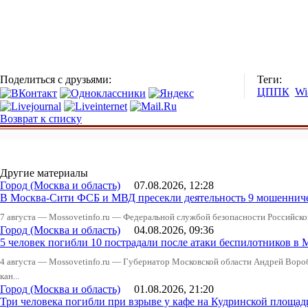
Поделиться с друзьями:
Теги:
ЦППК
Wi
Возврат к списку
Другие материалы
Город (Москва и область)
07.08.2026, 12:28
В Москва-Сити ФСБ и МВД пресекли деятельность 9 мошеннич
7 августа — Mossovetinfo.ru — Федеральной службой безопасности Российско
Город (Москва и область)
04.08.2026, 09:36
5 человек погибли 10 пострадали после атаки беспилотников в 
4 августа — Mossovetinfo.ru — Губернатор Московской области Андрей Вор
кан...
Город (Москва и область)
01.08.2026, 21:20
Три человека погибли при взрыве у кафе на Кудринской пло