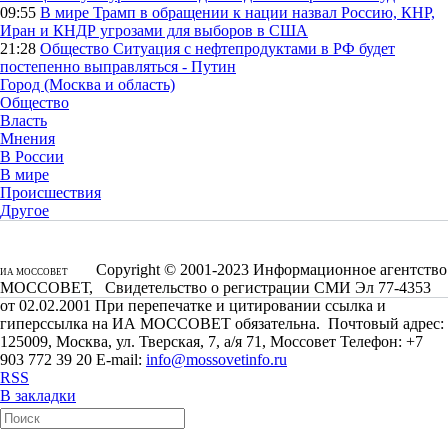
09:55
В мире
Трамп в обращении к нации назвал Россию, КНР,
Иран и КНДР угрозами для выборов в США
21:28
Общество
Ситуация с нефтепродуктами в РФ будет
постепенно выправляться - Путин
Город (Москва и область)
Общество
Власть
Мнения
В России
В мире
Происшествия
Другое
Copyright © 2001-2023 Информационное агентство
ИА МОССОВЕТ
МОССОВЕТ, Свидетельство о регистрации СМИ Эл 77-4353
от 02.02.2001 При перепечатке и цитировании ссылка и
гиперссылка на ИА МОССОВЕТ обязательна. Почтовый адрес:
125009, Москва, ул. Тверская, 7, а/я 71, Моссовет Телефон: +7
903 772 39 20 E-mail:
info@mossovetinfo.ru
RSS
В закладки