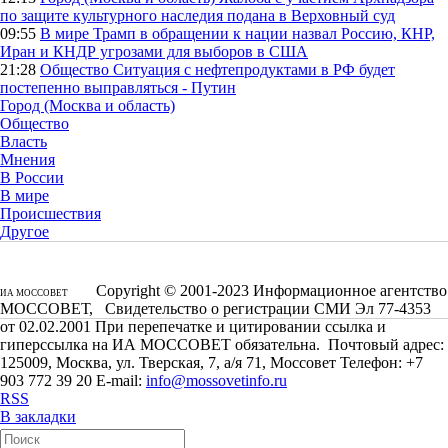
по защите культурного наследия подана в Верховный суд
09:55
В мире
Трамп в обращении к нации назвал Россию, КНР,
Иран и КНДР угрозами для выборов в США
21:28
Общество
Ситуация с нефтепродуктами в РФ будет
постепенно выправляться - Путин
Город (Москва и область)
Общество
Власть
Мнения
В России
В мире
Происшествия
Другое
Copyright © 2001-2023 Информационное агентство
ИА МОССОВЕТ
МОССОВЕТ, Свидетельство о регистрации СМИ Эл 77-4353
от 02.02.2001 При перепечатке и цитировании ссылка и
гиперссылка на ИА МОССОВЕТ обязательна. Почтовый адрес:
125009, Москва, ул. Тверская, 7, а/я 71, Моссовет Телефон: +7
903 772 39 20 E-mail:
info@mossovetinfo.ru
RSS
В закладки