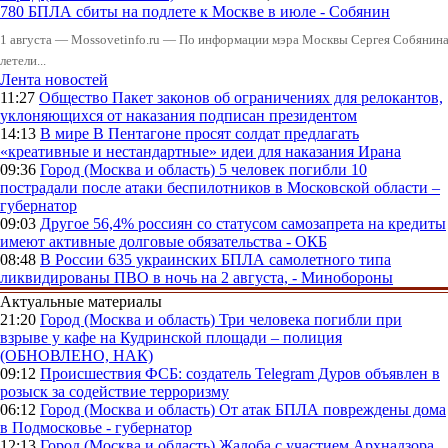
780 БПЛА сбиты на подлете к Москве в июле - Собянин
1 августа — Mossovetinfo.ru — По информации мэра Москвы Сергея Собянина,
летели...
Лента новостей
11:27
Общество
Пакет законов об ограничениях для релокантов,
уклоняющихся от наказания подписан президентом
14:13
В мире
В Пентагоне просят солдат предлагать
«креативные и нестандартные» идеи для наказания Ирана
09:36
Город (Москва и область)
5 человек погибли 10
пострадали после атаки беспилотников в Московской области –
губернатор
09:03
Другое
56,4% россиян со статусом самозапрета на кредиты
имеют активные долговые обязательства - ОКБ
08:48
В России
635 украинских БПЛА самолетного типа
ликвидированы ПВО в ночь на 2 августа, - Минобороны
Актуальные материалы
21:20
Город (Москва и область)
Три человека погибли при
взрыве у кафе на Кудринской площади – полиция
(ОБНОВЛЕНО, НАК)
09:12
Происшествия
ФСБ: создатель Telegram Дуров объявлен в
розыск за содействие терроризму
06:12
Город (Москва и область)
От атак БПЛА повреждены дома
в Подмосковье - губернатор
12:13
Город (Москва и область)
Жалоба с участием Архнадзора