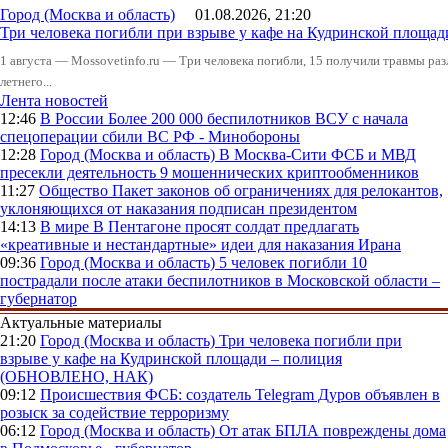
Город (Москва и область)
01.08.2026, 21:20
Три человека погибли при взрыве у кафе на Кудринской пло
1 августа — Mossovetinfo.ru — Три человека погибли, 15 получили травмы ра
летнего...
Лента новостей
12:46
В России
Более 200 000 беспилотников ВСУ с начала
спецоперации сбили ВС РФ - Минобороны
12:28
Город (Москва и область)
В Москва-Сити ФСБ и МВД
пресекли деятельность 9 мошеннических криптообменников
11:27
Общество
Пакет законов об ограничениях для релокантов,
уклоняющихся от наказания подписан президентом
14:13
В мире
В Пентагоне просят солдат предлагать
«креативные и нестандартные» идеи для наказания Ирана
09:36
Город (Москва и область)
5 человек погибли 10
пострадали после атаки беспилотников в Московской области –
губернатор
Актуальные материалы
21:20
Город (Москва и область)
Три человека погибли при
взрыве у кафе на Кудринской площади – полиция
(ОБНОВЛЕНО, НАК)
09:12
Происшествия
ФСБ: создатель Telegram Дуров объявлен в
розыск за содействие терроризму
06:12
Город (Москва и область)
От атак БПЛА повреждены дома