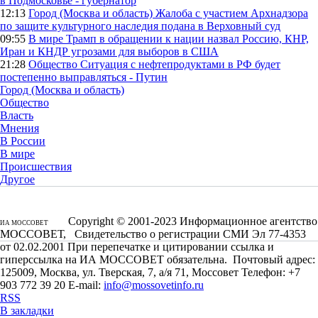
в Подмосковье - губернатор
12:13
Город (Москва и область)
Жалоба с участием Архнадзора
по защите культурного наследия подана в Верховный суд
09:55
В мире
Трамп в обращении к нации назвал Россию, КНР,
Иран и КНДР угрозами для выборов в США
21:28
Общество
Ситуация с нефтепродуктами в РФ будет
постепенно выправляться - Путин
Город (Москва и область)
Общество
Власть
Мнения
В России
В мире
Происшествия
Другое
Copyright © 2001-2023 Информационное агентство
ИА МОССОВЕТ
МОССОВЕТ, Свидетельство о регистрации СМИ Эл 77-4353
от 02.02.2001 При перепечатке и цитировании ссылка и
гиперссылка на ИА МОССОВЕТ обязательна. Почтовый адрес:
125009, Москва, ул. Тверская, 7, а/я 71, Моссовет Телефон: +7
903 772 39 20 E-mail:
info@mossovetinfo.ru
RSS
В закладки