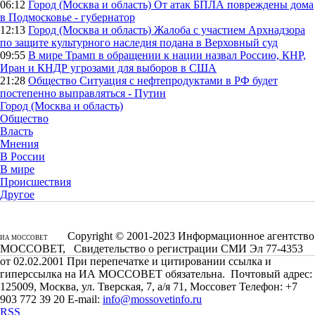
06:12
Город (Москва и область)
От атак БПЛА повреждены дома
в Подмосковье - губернатор
12:13
Город (Москва и область)
Жалоба с участием Архнадзора
по защите культурного наследия подана в Верховный суд
09:55
В мире
Трамп в обращении к нации назвал Россию, КНР,
Иран и КНДР угрозами для выборов в США
21:28
Общество
Ситуация с нефтепродуктами в РФ будет
постепенно выправляться - Путин
Город (Москва и область)
Общество
Власть
Мнения
В России
В мире
Происшествия
Другое
Copyright © 2001-2023 Информационное агентство
ИА МОССОВЕТ
МОССОВЕТ, Свидетельство о регистрации СМИ Эл 77-4353
от 02.02.2001 При перепечатке и цитировании ссылка и
гиперссылка на ИА МОССОВЕТ обязательна. Почтовый адрес:
125009, Москва, ул. Тверская, 7, а/я 71, Моссовет Телефон: +7
903 772 39 20 E-mail:
info@mossovetinfo.ru
RSS