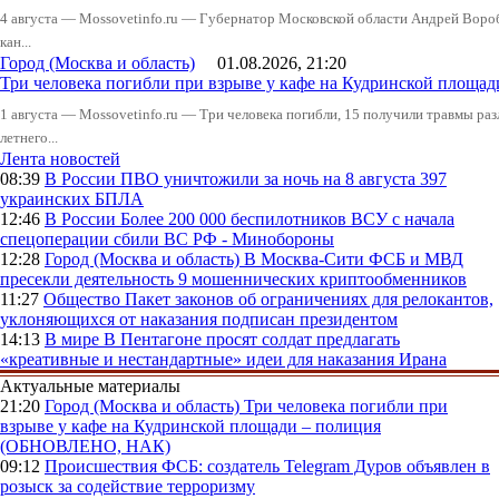
4 августа — Mossovetinfo.ru — Губернатор Московской области Андрей Вор
кан...
Город (Москва и область)
01.08.2026, 21:20
Три человека погибли при взрыве у кафе на Кудринской пло
1 августа — Mossovetinfo.ru — Три человека погибли, 15 получили травмы ра
летнего...
Лента новостей
08:39
В России
ПВО уничтожили за ночь на 8 августа 397
украинских БПЛА
12:46
В России
Более 200 000 беспилотников ВСУ с начала
спецоперации сбили ВС РФ - Минобороны
12:28
Город (Москва и область)
В Москва-Сити ФСБ и МВД
пресекли деятельность 9 мошеннических криптообменников
11:27
Общество
Пакет законов об ограничениях для релокантов,
уклоняющихся от наказания подписан президентом
14:13
В мире
В Пентагоне просят солдат предлагать
«креативные и нестандартные» идеи для наказания Ирана
Актуальные материалы
21:20
Город (Москва и область)
Три человека погибли при
взрыве у кафе на Кудринской площади – полиция
(ОБНОВЛЕНО, НАК)
09:12
Происшествия
ФСБ: создатель Telegram Дуров объявлен в
розыск за содействие терроризму