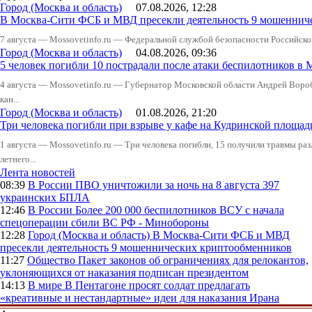
Город (Москва и область)
07.08.2026, 12:28
В Москва-Сити ФСБ и МВД пресекли деятельность 9 мошеннич
7 августа — Mossovetinfo.ru — Федеральной службой безопасности Российско
Город (Москва и область)
04.08.2026, 09:36
5 человек погибли 10 пострадали после атаки беспилотников в 
4 августа — Mossovetinfo.ru — Губернатор Московской области Андрей Вор
кан...
Город (Москва и область)
01.08.2026, 21:20
Три человека погибли при взрыве у кафе на Кудринской пло
1 августа — Mossovetinfo.ru — Три человека погибли, 15 получили травмы ра
летнего...
Лента новостей
08:39
В России
ПВО уничтожили за ночь на 8 августа 397
украинских БПЛА
12:46
В России
Более 200 000 беспилотников ВСУ с начала
спецоперации сбили ВС РФ - Минобороны
12:28
Город (Москва и область)
В Москва-Сити ФСБ и МВД
пресекли деятельность 9 мошеннических криптообменников
11:27
Общество
Пакет законов об ограничениях для релокантов,
уклоняющихся от наказания подписан президентом
14:13
В мире
В Пентагоне просят солдат предлагать
«креативные и нестандартные» идеи для наказания Ирана