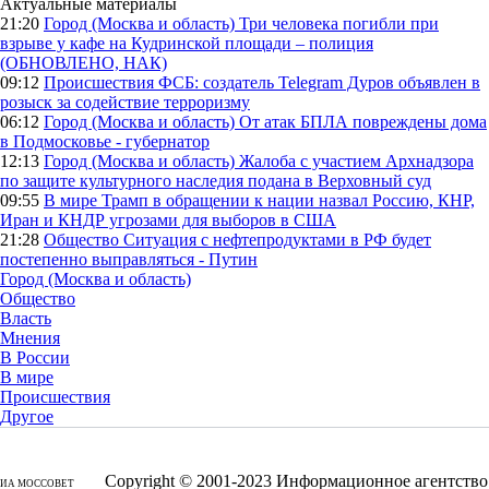
Актуальные материалы
21:20
Город (Москва и область)
Три человека погибли при
взрыве у кафе на Кудринской площади – полиция
(ОБНОВЛЕНО, НАК)
09:12
Происшествия
ФСБ: создатель Telegram Дуров объявлен в
розыск за содействие терроризму
06:12
Город (Москва и область)
От атак БПЛА повреждены дома
в Подмосковье - губернатор
12:13
Город (Москва и область)
Жалоба с участием Архнадзора
по защите культурного наследия подана в Верховный суд
09:55
В мире
Трамп в обращении к нации назвал Россию, КНР,
Иран и КНДР угрозами для выборов в США
21:28
Общество
Ситуация с нефтепродуктами в РФ будет
постепенно выправляться - Путин
Город (Москва и область)
Общество
Власть
Мнения
В России
В мире
Происшествия
Другое
Copyright © 2001-2023 Информационное агентство
ИА МОССОВЕТ