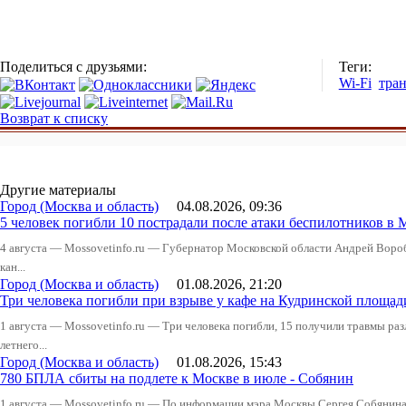
Поделиться с друзьями:
Теги:
Wi-Fi
тра
Возврат к списку
Другие материалы
Город (Москва и область)
04.08.2026, 09:36
5 человек погибли 10 пострадали после атаки беспилотников в 
4 августа — Mossovetinfo.ru — Губернатор Московской области Андрей Вор
кан...
Город (Москва и область)
01.08.2026, 21:20
Три человека погибли при взрыве у кафе на Кудринской пло
1 августа — Mossovetinfo.ru — Три человека погибли, 15 получили травмы ра
летнего...
Город (Москва и область)
01.08.2026, 15:43
780 БПЛА сбиты на подлете к Москве в июле - Собянин
1 августа — Mossovetinfo.ru — По информации мэра Москвы Сергея Собянина,