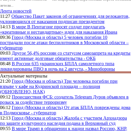
летели...
Лента новостей
11:27
Общество
Пакет законов об ограничениях для релокантов,
уклоняющихся от наказания подписан президентом
14:13
В мире
В Пентагоне просят солдат предлагать
«креативные и нестандартные» идеи для наказания Ирана
09:36
Город (Москва и область)
5 человек погибли 10
пострадали после атаки беспилотников в Московской области –
губернатор
09:03
Другое
56,4% россиян со статусом самозапрета на кредиты
имеют активные долговые обязательства - ОКБ
08:48
В России
635 украинских БПЛА самолетного типа
ликвидированы ПВО в ночь на 2 августа, - Минобороны
Актуальные материалы
21:20
Город (Москва и область)
Три человека погибли при
взрыве у кафе на Кудринской площади – полиция
(ОБНОВЛЕНО, НАК)
09:12
Происшествия
ФСБ: создатель Telegram Дуров объявлен в
розыск за содействие терроризму
06:12
Город (Москва и область)
От атак БПЛА повреждены дома
в Подмосковье - губернатор
12:13
Город (Москва и область)
Жалоба с участием Архнадзора
по защите культурного наследия подана в Верховный суд
09:55
В мире
Трамп в обращении к нации назвал Россию, КНР,