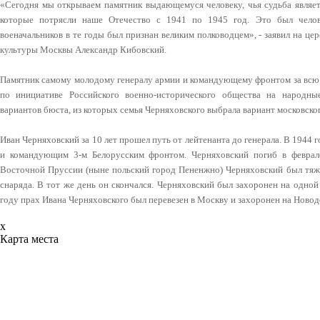
«Сегодня мы открываем памятник выдающемуся человеку, чья судьба являет
которые потрясли наше Отечество с 1941 по 1945 год. Это был чело
военачальников в те годы был признан великим полководцем», - заявил на ц
культуры Москвы Александр Кибовский.
Памятник самому молодому генералу армии и командующему фронтом за всю
по инициативе Российского военно-исторического общества на народны
вариантов бюста, из которых семья Черняховского выбрала вариант московско
Иван Черняховский за 10 лет прошел путь от лейтенанта до генерала. В 1944 г
и командующим 3-м Белорусским фронтом. Черняховский погиб в феврал
Восточной Пруссии (ныне польский город Пененжно) Черняховский был тяже
снаряда. В тот же день он скончался. Черняховский был захоронен на одно
году прах Ивана Черняховского был перевезен в Москву и захоронен на Ново
x
Карта места