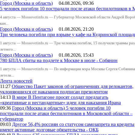
Город (Москва и область)
04.08.2026, 09:36
5 человек погибли 10 пострадали после атаки беспилотников в 
4 августа — Mossovetinfo.ru — Губернатор Московской области Андрей Вор
кан...
Город (Москва и область)
01.08.2026, 21:20
Три человека погибли при взрыве у кафе на Кудринской пло
1 августа — Mossovetinfo.ru — Три человека погибли, 15 получили травмы ра
летнего...
Город (Москва и область)
01.08.2026, 15:43
780 БПЛА сбиты на подлете к Москве в июле - Собянин
1 августа — Mossovetinfo.ru — По информации мэра Москвы Сергея Собянина,
летели...
Лента новостей
11:27
Общество
Пакет законов об ограничениях для релокантов,
уклоняющихся от наказания подписан президентом
14:13
В мире
В Пентагоне просят солдат предлагать
«креативные и нестандартные» идеи для наказания Ирана
09:36
Город (Москва и область)
5 человек погибли 10
пострадали после атаки беспилотников в Московской области –
губернатор
09:03
Другое
56,4% россиян со статусом самозапрета на кредиты
имеют активные долговые обязательства - ОКБ