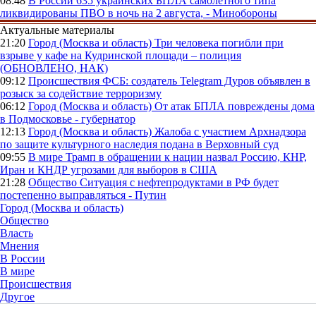
08:48
В России
635 украинских БПЛА самолетного типа
ликвидированы ПВО в ночь на 2 августа, - Минобороны
Актуальные материалы
21:20
Город (Москва и область)
Три человека погибли при
взрыве у кафе на Кудринской площади – полиция
(ОБНОВЛЕНО, НАК)
09:12
Происшествия
ФСБ: создатель Telegram Дуров объявлен в
розыск за содействие терроризму
06:12
Город (Москва и область)
От атак БПЛА повреждены дома
в Подмосковье - губернатор
12:13
Город (Москва и область)
Жалоба с участием Архнадзора
по защите культурного наследия подана в Верховный суд
09:55
В мире
Трамп в обращении к нации назвал Россию, КНР,
Иран и КНДР угрозами для выборов в США
21:28
Общество
Ситуация с нефтепродуктами в РФ будет
постепенно выправляться - Путин
Город (Москва и область)
Общество
Власть
Мнения
В России
В мире
Происшествия
Другое