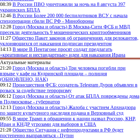
08:39
В России
ПВО уничтожили за ночь на 8 августа 397
украинских БПЛА
12:46
В России
Более 200 000 беспилотников ВСУ с начала
спецоперации сбили ВС РФ - Минобороны
12:28
Город (Москва и область)
В Москва-Сити ФСБ и МВД
пресекли деятельность 9 мошеннических криптообменников
11:27
Общество
Пакет законов об ограничениях для релокантов,
уклоняющихся от наказания подписан президентом
14:13
В мире
В Пентагоне просят солдат предлагать
«креативные и нестандартные» идеи для наказания Ирана
Актуальные материалы
21:20
Город (Москва и область)
Три человека погибли при
взрыве у кафе на Кудринской площади – полиция
(ОБНОВЛЕНО, НАК)
09:12
Происшествия
ФСБ: создатель Telegram Дуров объявлен в
розыск за содействие терроризму
06:12
Город (Москва и область)
От атак БПЛА повреждены дома
в Подмосковье - губернатор
12:13
Город (Москва и область)
Жалоба с участием Архнадзора
по защите культурного наследия подана в Верховный суд
09:55
В мире
Трамп в обращении к нации назвал Россию, КНР,
Иран и КНДР угрозами для выборов в США
21:28
Общество
Ситуация с нефтепродуктами в РФ будет
постепенно выправляться - Путин