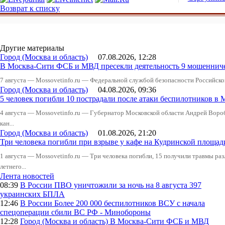
Возврат к списку
Другие материалы
Город (Москва и область)
07.08.2026, 12:28
В Москва-Сити ФСБ и МВД пресекли деятельность 9 мошеннич
7 августа — Mossovetinfo.ru — Федеральной службой безопасности Российско
Город (Москва и область)
04.08.2026, 09:36
5 человек погибли 10 пострадали после атаки беспилотников в 
4 августа — Mossovetinfo.ru — Губернатор Московской области Андрей Вор
кан...
Город (Москва и область)
01.08.2026, 21:20
Три человека погибли при взрыве у кафе на Кудринской пло
1 августа — Mossovetinfo.ru — Три человека погибли, 15 получили травмы ра
летнего...
Лента новостей
08:39
В России
ПВО уничтожили за ночь на 8 августа 397
украинских БПЛА
12:46
В России
Более 200 000 беспилотников ВСУ с начала
спецоперации сбили ВС РФ - Минобороны
12:28
Город (Москва и область)
В Москва-Сити ФСБ и МВД