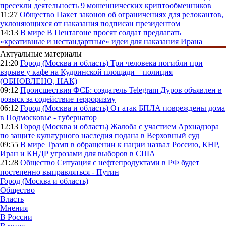
пресекли деятельность 9 мошеннических криптообменников
11:27
Общество
Пакет законов об ограничениях для релокантов,
уклоняющихся от наказания подписан президентом
14:13
В мире
В Пентагоне просят солдат предлагать
«креативные и нестандартные» идеи для наказания Ирана
Актуальные материалы
21:20
Город (Москва и область)
Три человека погибли при
взрыве у кафе на Кудринской площади – полиция
(ОБНОВЛЕНО, НАК)
09:12
Происшествия
ФСБ: создатель Telegram Дуров объявлен в
розыск за содействие терроризму
06:12
Город (Москва и область)
От атак БПЛА повреждены дома
в Подмосковье - губернатор
12:13
Город (Москва и область)
Жалоба с участием Архнадзора
по защите культурного наследия подана в Верховный суд
09:55
В мире
Трамп в обращении к нации назвал Россию, КНР,
Иран и КНДР угрозами для выборов в США
21:28
Общество
Ситуация с нефтепродуктами в РФ будет
постепенно выправляться - Путин
Город (Москва и область)
Общество
Власть
Мнения
В России