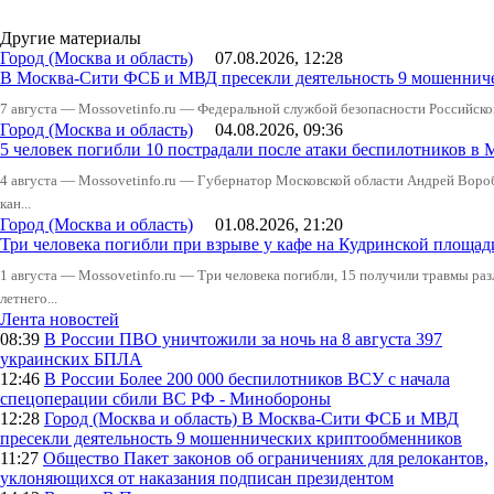
Другие материалы
Город (Москва и область)
07.08.2026, 12:28
В Москва-Сити ФСБ и МВД пресекли деятельность 9 мошеннич
7 августа — Mossovetinfo.ru — Федеральной службой безопасности Российско
Город (Москва и область)
04.08.2026, 09:36
5 человек погибли 10 пострадали после атаки беспилотников в 
4 августа — Mossovetinfo.ru — Губернатор Московской области Андрей Вор
кан...
Город (Москва и область)
01.08.2026, 21:20
Три человека погибли при взрыве у кафе на Кудринской пло
1 августа — Mossovetinfo.ru — Три человека погибли, 15 получили травмы ра
летнего...
Лента новостей
08:39
В России
ПВО уничтожили за ночь на 8 августа 397
украинских БПЛА
12:46
В России
Более 200 000 беспилотников ВСУ с начала
спецоперации сбили ВС РФ - Минобороны
12:28
Город (Москва и область)
В Москва-Сити ФСБ и МВД
пресекли деятельность 9 мошеннических криптообменников
11:27
Общество
Пакет законов об ограничениях для релокантов,
уклоняющихся от наказания подписан президентом