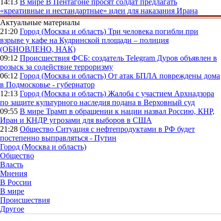
14:13
В мире
В Пентагоне просят солдат предлагать
«креативные и нестандартные» идеи для наказания Ирана
Актуальные материалы
21:20
Город (Москва и область)
Три человека погибли при
взрыве у кафе на Кудринской площади – полиция
(ОБНОВЛЕНО, НАК)
09:12
Происшествия
ФСБ: создатель Telegram Дуров объявлен в
розыск за содействие терроризму
06:12
Город (Москва и область)
От атак БПЛА повреждены дома
в Подмосковье - губернатор
12:13
Город (Москва и область)
Жалоба с участием Архнадзора
по защите культурного наследия подана в Верховный суд
09:55
В мире
Трамп в обращении к нации назвал Россию, КНР,
Иран и КНДР угрозами для выборов в США
21:28
Общество
Ситуация с нефтепродуктами в РФ будет
постепенно выправляться - Путин
Город (Москва и область)
Общество
Власть
Мнения
В России
В мире
Происшествия
Другое