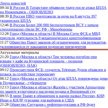
Лента новостей
09:34
В России
В Татарстане объявили траур после атаки БПЛА
на Нижнекамск - ОБНОВЛЕНО
08:39
В России
ПВО уничтожили за ночь на 8 августа 397
украинских БПЛА
12:46
В России
Более 200 000 беспилотников ВСУ с начала
спецоперации сбили ВС РФ - Минобороны
12:28
Город (Москва и область)
В Москва-Сити ФСБ и МВД
пресекли деятельность 9 мошеннических криптообменников
11:27
Общество
Пакет законов об ограничениях для релокантов,
уклоняющихся от наказания подписан президентом
Актуальные материалы
21:20
Город (Москва и область)
Три человека погибли при
взрыве у кафе на Кудринской площади – полиция
(ОБНОВЛЕНО, НАК)
09:12
Происшествия
ФСБ: создатель Telegram Дуров объявлен в
розыск за содействие терроризму
06:12
Город (Москва и область)
От атак БПЛА повреждены дома
в Подмосковье - губернатор
12:13
Город (Москва и область)
Жалоба с участием Архнадзора
по защите культурного наследия подана в Верховный суд
09:55
В мире
Трамп в обращении к нации назвал Россию, КНР,
Иран и КНДР угрозами для выборов в США
21:28
Общество
Ситуация с нефтепродуктами в РФ будет