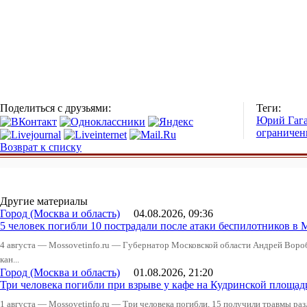
Поделиться с друзьями:
Теги:
Юрий Гаг
ограничен
Возврат к списку
Другие материалы
Город (Москва и область)
04.08.2026, 09:36
5 человек погибли 10 пострадали после атаки беспилотников в 
4 августа — Mossovetinfo.ru — Губернатор Московской области Андрей Вор
кан...
Город (Москва и область)
01.08.2026, 21:20
Три человека погибли при взрыве у кафе на Кудринской пло
1 августа — Mossovetinfo.ru — Три человека погибли, 15 получили травмы ра