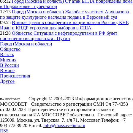
06:12
Город (Москва и область)
От атак БПЛА повреждены дома
в Подмосковье - губернатор
12:13
Город (Москва и область)
Жалоба с участием Архнадзора
по защите культурного наследия подана в Верховный суд
09:55
В мире
Трамп в обращении к нации назвал Россию, КНР,
Иран и КНДР угрозами для выборов в США
21:28
Общество
Ситуация с нефтепродуктами в РФ будет
постепенно выправляться - Путин
Город (Москва и область)
Общество
Власть
Мнения
В России
В мире
Происшествия
Другое
Copyright © 2001-2023 Информационное агентство
ИА МОССОВЕТ
МОССОВЕТ, Свидетельство о регистрации СМИ Эл 77-4353
от 02.02.2001 При перепечатке и цитировании ссылка и
гиперссылка на ИА МОССОВЕТ обязательна. Почтовый адрес:
125009, Москва, ул. Тверская, 7, а/я 71, Моссовет Телефон: +7
903 772 39 20 E-mail:
info@mossovetinfo.ru
RSS