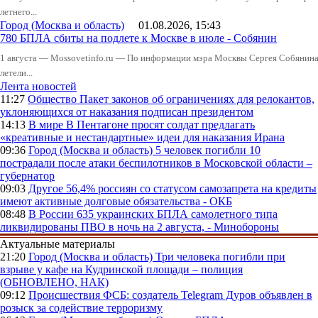
летнего...
Город (Москва и область)
01.08.2026, 15:43
780 БПЛА сбиты на подлете к Москве в июле - Собянин
1 августа — Mossovetinfo.ru — По информации мэра Москвы Сергея Собянина,
летели...
Лента новостей
11:27
Общество
Пакет законов об ограничениях для релокантов,
уклоняющихся от наказания подписан президентом
14:13
В мире
В Пентагоне просят солдат предлагать
«креативные и нестандартные» идеи для наказания Ирана
09:36
Город (Москва и область)
5 человек погибли 10
пострадали после атаки беспилотников в Московской области –
губернатор
09:03
Другое
56,4% россиян со статусом самозапрета на кредиты
имеют активные долговые обязательства - ОКБ
08:48
В России
635 украинских БПЛА самолетного типа
ликвидированы ПВО в ночь на 2 августа, - Минобороны
Актуальные материалы
21:20
Город (Москва и область)
Три человека погибли при
взрыве у кафе на Кудринской площади – полиция
(ОБНОВЛЕНО, НАК)
09:12
Происшествия
ФСБ: создатель Telegram Дуров объявлен в
розыск за содействие терроризму