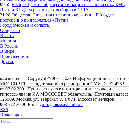
09:55
В мире
Трамп в обращении к нации назвал Россию, КНР,
Иран и КНДР угрозами для выборов в США
21:28
Общество
Ситуация с нефтепродуктами в РФ будет
постепенно выправляться - Путин
Город (Москва и область)
Общество
Власть
Мнения
В России
В мире
Происшествия
Другое
Copyright © 2001-2023 Информационное агентство
ИА МОССОВЕТ
МОССОВЕТ, Свидетельство о регистрации СМИ Эл 77-4353
от 02.02.2001 При перепечатке и цитировании ссылка и
гиперссылка на ИА МОССОВЕТ обязательна. Почтовый адрес:
125009, Москва, ул. Тверская, 7, а/я 71, Моссовет Телефон: +7
903 772 39 20 E-mail:
info@mossovetinfo.ru
RSS
В закладки