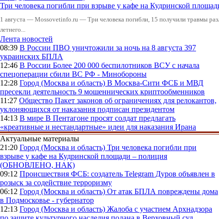
Три человека погибли при взрыве у кафе на Кудринской пло
1 августа — Mossovetinfo.ru — Три человека погибли, 15 получили травмы ра
летнего...
Лента новостей
08:39
В России
ПВО уничтожили за ночь на 8 августа 397
украинских БПЛА
12:46
В России
Более 200 000 беспилотников ВСУ с начала
спецоперации сбили ВС РФ - Минобороны
12:28
Город (Москва и область)
В Москва-Сити ФСБ и МВД
пресекли деятельность 9 мошеннических криптообменников
11:27
Общество
Пакет законов об ограничениях для релокантов,
уклоняющихся от наказания подписан президентом
14:13
В мире
В Пентагоне просят солдат предлагать
«креативные и нестандартные» идеи для наказания Ирана
Актуальные материалы
21:20
Город (Москва и область)
Три человека погибли при
взрыве у кафе на Кудринской площади – полиция
(ОБНОВЛЕНО, НАК)
09:12
Происшествия
ФСБ: создатель Telegram Дуров объявлен в
розыск за содействие терроризму
06:12
Город (Москва и область)
От атак БПЛА повреждены дома
в Подмосковье - губернатор
12:13
Город (Москва и область)
Жалоба с участием Архнадзора
по защите культурного наследия подана в Верховный суд