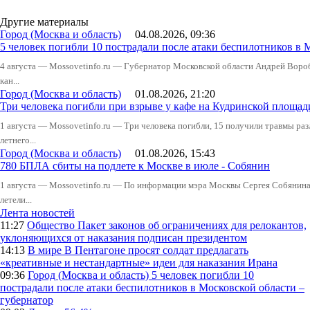
Другие материалы
Город (Москва и область)
04.08.2026, 09:36
5 человек погибли 10 пострадали после атаки беспилотников в 
4 августа — Mossovetinfo.ru — Губернатор Московской области Андрей Вор
кан...
Город (Москва и область)
01.08.2026, 21:20
Три человека погибли при взрыве у кафе на Кудринской пло
1 августа — Mossovetinfo.ru — Три человека погибли, 15 получили травмы ра
летнего...
Город (Москва и область)
01.08.2026, 15:43
780 БПЛА сбиты на подлете к Москве в июле - Собянин
1 августа — Mossovetinfo.ru — По информации мэра Москвы Сергея Собянина,
летели...
Лента новостей
11:27
Общество
Пакет законов об ограничениях для релокантов,
уклоняющихся от наказания подписан президентом
14:13
В мире
В Пентагоне просят солдат предлагать
«креативные и нестандартные» идеи для наказания Ирана
09:36
Город (Москва и область)
5 человек погибли 10
пострадали после атаки беспилотников в Московской области –
губернатор