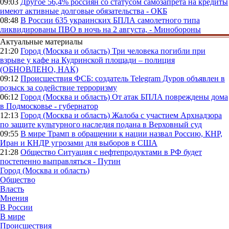
09:03
Другое
56,4% россиян со статусом самозапрета на кредиты
имеют активные долговые обязательства - ОКБ
08:48
В России
635 украинских БПЛА самолетного типа
ликвидированы ПВО в ночь на 2 августа, - Минобороны
Актуальные материалы
21:20
Город (Москва и область)
Три человека погибли при
взрыве у кафе на Кудринской площади – полиция
(ОБНОВЛЕНО, НАК)
09:12
Происшествия
ФСБ: создатель Telegram Дуров объявлен в
розыск за содействие терроризму
06:12
Город (Москва и область)
От атак БПЛА повреждены дома
в Подмосковье - губернатор
12:13
Город (Москва и область)
Жалоба с участием Архнадзора
по защите культурного наследия подана в Верховный суд
09:55
В мире
Трамп в обращении к нации назвал Россию, КНР,
Иран и КНДР угрозами для выборов в США
21:28
Общество
Ситуация с нефтепродуктами в РФ будет
постепенно выправляться - Путин
Город (Москва и область)
Общество
Власть
Мнения
В России
В мире
Происшествия