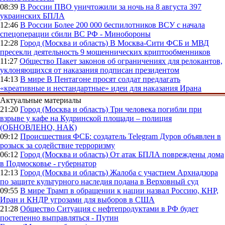
08:39
В России
ПВО уничтожили за ночь на 8 августа 397
украинских БПЛА
12:46
В России
Более 200 000 беспилотников ВСУ с начала
спецоперации сбили ВС РФ - Минобороны
12:28
Город (Москва и область)
В Москва-Сити ФСБ и МВД
пресекли деятельность 9 мошеннических криптообменников
11:27
Общество
Пакет законов об ограничениях для релокантов,
уклоняющихся от наказания подписан президентом
14:13
В мире
В Пентагоне просят солдат предлагать
«креативные и нестандартные» идеи для наказания Ирана
Актуальные материалы
21:20
Город (Москва и область)
Три человека погибли при
взрыве у кафе на Кудринской площади – полиция
(ОБНОВЛЕНО, НАК)
09:12
Происшествия
ФСБ: создатель Telegram Дуров объявлен в
розыск за содействие терроризму
06:12
Город (Москва и область)
От атак БПЛА повреждены дома
в Подмосковье - губернатор
12:13
Город (Москва и область)
Жалоба с участием Архнадзора
по защите культурного наследия подана в Верховный суд
09:55
В мире
Трамп в обращении к нации назвал Россию, КНР,
Иран и КНДР угрозами для выборов в США
21:28
Общество
Ситуация с нефтепродуктами в РФ будет
постепенно выправляться - Путин