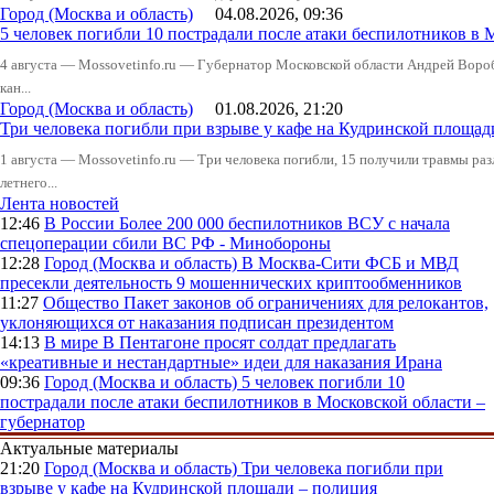
Город (Москва и область)
04.08.2026, 09:36
5 человек погибли 10 пострадали после атаки беспилотников в 
4 августа — Mossovetinfo.ru — Губернатор Московской области Андрей Вор
кан...
Город (Москва и область)
01.08.2026, 21:20
Три человека погибли при взрыве у кафе на Кудринской пло
1 августа — Mossovetinfo.ru — Три человека погибли, 15 получили травмы ра
летнего...
Лента новостей
12:46
В России
Более 200 000 беспилотников ВСУ с начала
спецоперации сбили ВС РФ - Минобороны
12:28
Город (Москва и область)
В Москва-Сити ФСБ и МВД
пресекли деятельность 9 мошеннических криптообменников
11:27
Общество
Пакет законов об ограничениях для релокантов,
уклоняющихся от наказания подписан президентом
14:13
В мире
В Пентагоне просят солдат предлагать
«креативные и нестандартные» идеи для наказания Ирана
09:36
Город (Москва и область)
5 человек погибли 10
пострадали после атаки беспилотников в Московской области –
губернатор
Актуальные материалы
21:20
Город (Москва и область)
Три человека погибли при
взрыве у кафе на Кудринской площади – полиция