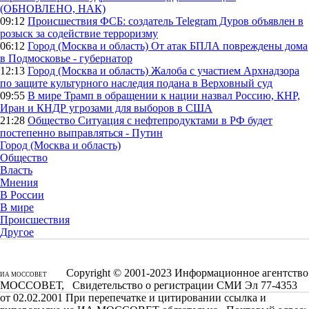
(ОБНОВЛЕНО, НАК)
09:12
Происшествия
ФСБ: создатель Telegram Дуров объявлен в
розыск за содействие терроризму
06:12
Город (Москва и область)
От атак БПЛА повреждены дома
в Подмосковье - губернатор
12:13
Город (Москва и область)
Жалоба с участием Архнадзора
по защите культурного наследия подана в Верховный суд
09:55
В мире
Трамп в обращении к нации назвал Россию, КНР,
Иран и КНДР угрозами для выборов в США
21:28
Общество
Ситуация с нефтепродуктами в РФ будет
постепенно выправляться - Путин
Город (Москва и область)
Общество
Власть
Мнения
В России
В мире
Происшествия
Другое
Copyright © 2001-2023 Информационное агентство
ИА МОССОВЕТ
МОССОВЕТ, Свидетельство о регистрации СМИ Эл 77-4353
от 02.02.2001 При перепечатке и цитировании ссылка и