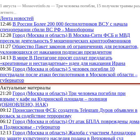
1 августа — Mossovetinfo.ru — Три человека погибли, 15 получили травмы ра
летнего...
Лента новостей
12:46
В России
Более 200 000 беспилотников ВСУ с начала
спецоперации сбили ВС РФ - Минобороны
12:28
Город (Москва и область)
В Москва-Сити ФСБ и МВД
пресекли деятельность 9 мошеннических криптообменников
11:27
Общество
Пакет законов об ограничениях для релокантов,
уклоняющихся от наказания подписан президентом
14:13
В мире
В Пентагоне просят солдат предлагать
«креативные и нестандартные» идеи для наказания Ирана
09:36
Город (Москва и область)
5 человек погибли 10
пострадали после атаки беспилотников в Московской области –
губернатор
Актуальные материалы
21:20
Город (Москва и область)
Три человека погибли при
взрыве у кафе на Кудринской площади – полиция
(ОБНОВЛЕНО, НАК)
09:12
Происшествия
ФСБ: создатель Telegram Дуров объявлен в
розыск за содействие терроризму
06:12
Город (Москва и область)
От атак БПЛА повреждены дома
в Подмосковье - губернатор
12:13
Город (Москва и область)
Жалоба с участием Архнадзора
по защите культурного наследия подана в Верховный суд