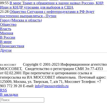
09:55
В мире
Трамп в обращении к нации назвал Россию, КНР,
Иран и КНДР угрозами для выборов в США
21:28
Общество
Ситуация с нефтепродуктами в РФ будет
постепенно выправляться - Путин
Город (Москва и область)
Общество
Власть
Мнения
В России
В мире
Происшествия
Другое
Copyright © 2001-2023 Информационное агентство
ИА МОССОВЕТ
МОССОВЕТ, Свидетельство о регистрации СМИ Эл 77-4353
от 02.02.2001 При перепечатке и цитировании ссылка и
гиперссылка на ИА МОССОВЕТ обязательна. Почтовый адрес:
125009, Москва, ул. Тверская, 7, а/я 71, Моссовет Телефон: +7
903 772 39 20 E-mail:
info@mossovetinfo.ru
RSS
В закладки