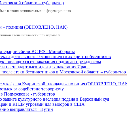
Московской области – губернатор
обьев в своих официальных информационных
щади – полиция (ОБНОВЛЕНО, НАК)
зличной степени тяжести при взрыве у
ецоперации сбили ВС РФ - Минобороны
екли деятельность 9 мошеннических криптообменников
, уклоняющихся от наказания подписан президентом
е и нестандартные» идеи для наказания Ирана
и после атаки беспилотников в Московской области – губернатор
ве у кафе на Кудринской площади – полиция (ОБНОВЛЕНО, НА
розыск за содействие терроризму
в Подмосковье - губернатор
о защите культурного наследия подана в Верховный суд
 Иран и КНДР угрозами для выборов в США
енно выправляться - Путин