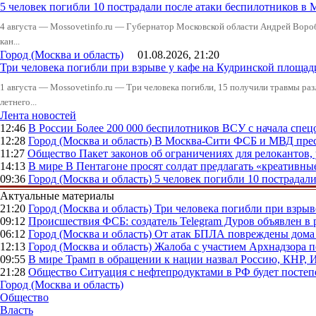
5 человек погибли 10 пострадали после атаки беспилотников в 
4 августа — Mossovetinfo.ru — Губернатор Московской области Андрей Вор
кан...
Город (Москва и область)
01.08.2026, 21:20
Три человека погибли при взрыве у кафе на Кудринской пло
1 августа — Mossovetinfo.ru — Три человека погибли, 15 получили травмы ра
летнего...
Лента новостей
12:46
В России
Более 200 000 беспилотников ВСУ с начала сп
12:28
Город (Москва и область)
В Москва-Сити ФСБ и МВД прес
11:27
Общество
Пакет законов об ограничениях для релокантов
14:13
В мире
В Пентагоне просят солдат предлагать «креативны
09:36
Город (Москва и область)
5 человек погибли 10 пострадал
Актуальные материалы
21:20
Город (Москва и область)
Три человека погибли при взры
09:12
Происшествия
ФСБ: создатель Telegram Дуров объявлен в 
06:12
Город (Москва и область)
От атак БПЛА повреждены дома 
12:13
Город (Москва и область)
Жалоба с участием Архнадзора п
09:55
В мире
Трамп в обращении к нации назвал Россию, КНР,
21:28
Общество
Ситуация с нефтепродуктами в РФ будет постеп
Город (Москва и область)
Общество
Власть