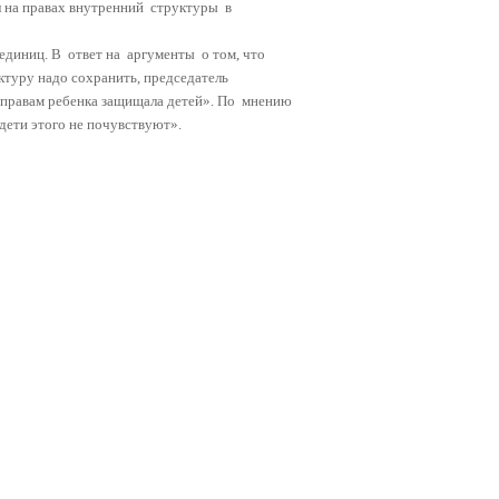
 на правах внутренний
структуры
в
 единиц. В
ответ на
аргументы
о том, что
ктуру надо сохранить, председатель
о правам ребенка защищала детей». По
мнению
дети этого не почувствуют».