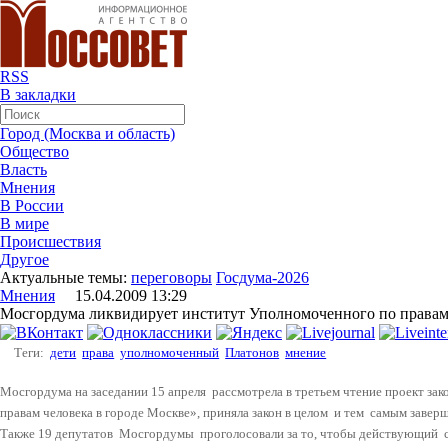
RSS
В закладки
Город (Москва и область)
Общество
Власть
Мнения
В России
В мире
Происшествия
Другое
Актуальные темы:
переговоры
Госдума-2026
Мнения
15.04.2009 13:29
Мосгордума ликвидирует институт Уполномоченного по правам 
Теги:
дети
права
уполномоченный
Платонов
мнение
Мосгордума на заседании 15 апреля
рассмотрела в третьем чтение проект з
правам человека в городе Москве», приняла закон в целом
и тем
самым заверш
Также 19 депутатов
Мосгордумы
проголосовали за то, чтобы действующий