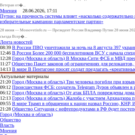
Ветеран от�...
Мнения
28.06.2026, 17:11
Путин: на прочность системы влияет «насколько содержательно
избирательные кампании парламентские партии»
28 июня — Mossovetinfo.ru — Президент России Владимир Путин 28 июня 2026
съезда Всер�...
Лента новостей
08:39
В России
ПВО уничтожили за ночь на 8 августа 397 укр
12:46
В России
Более 200 000 беспилотников ВСУ с начала сп
12:28
Город (Москва и область)
В Москва-Сити ФСБ и МВД прес
11:27
Общество
Пакет законов об ограничениях для релокантов
14:13
В мире
В Пентагоне просят солдат предлагать «креативны
Актуальные материалы
21:20
Город (Москва и область)
Три человека погибли при взры
09:12
Происшествия
ФСБ: создатель Telegram Дуров объявлен в 
06:12
Город (Москва и область)
От атак БПЛА повреждены дома 
12:13
Город (Москва и область)
Жалоба с участием Архнадзора п
09:55
В мире
Трамп в обращении к нации назвал Россию, КНР,
21:28
Общество
Ситуация с нефтепродуктами в РФ будет постеп
Город (Москва и область)
Общество
Власть
Мнения