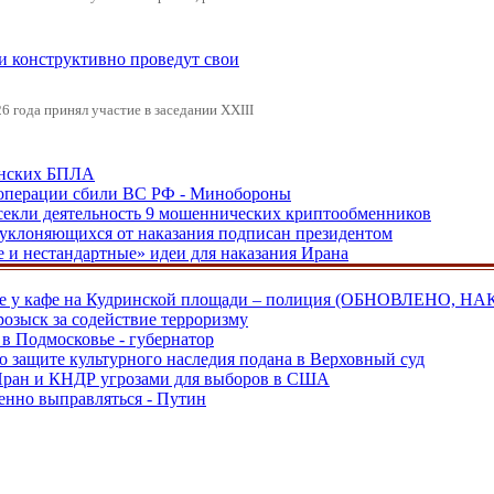
 и конструктивно проведут свои
 года принял участие в заседании XXIII
аинских БПЛА
ецоперации сбили ВС РФ - Минобороны
екли деятельность 9 мошеннических криптообменников
, уклоняющихся от наказания подписан президентом
е и нестандартные» идеи для наказания Ирана
ве у кафе на Кудринской площади – полиция (ОБНОВЛЕНО, НА
розыск за содействие терроризму
в Подмосковье - губернатор
о защите культурного наследия подана в Верховный суд
 Иран и КНДР угрозами для выборов в США
енно выправляться - Путин