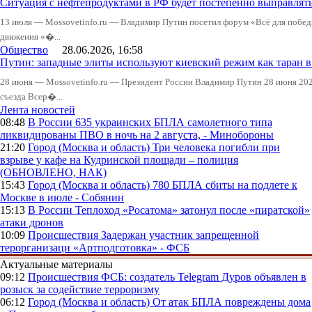
Ситуация с нефтепродуктами в РФ будет постепенно выправлять
13 июля — Mossovetinfo.ru — Владимир Путин посетил форум «Всё для побе
движения «�...
Общество
28.06.2026, 16:58
Путин: западные элиты используют киевский режим как таран в
28 июня — Mossovetinfo.ru — Президент России Владимир Путин 28 июня 2026
съезда Всер�...
Лента новостей
08:48
В России
635 украинских БПЛА самолетного типа
ликвидированы ПВО в ночь на 2 августа, - Минобороны
21:20
Город (Москва и область)
Три человека погибли при
взрыве у кафе на Кудринской площади – полиция
(ОБНОВЛЕНО, НАК)
15:43
Город (Москва и область)
780 БПЛА сбиты на подлете к
Москве в июле - Собянин
15:13
В России
Теплоход «Росатома» затонул после «пиратской»
атаки дронов
10:09
Происшествия
Задержан участник запрещенной
терорганизаци «Артподготовка» - ФСБ
Актуальные материалы
09:12
Происшествия
ФСБ: создатель Telegram Дуров объявлен в
розыск за содействие терроризму
06:12
Город (Москва и область)
От атак БПЛА повреждены дома