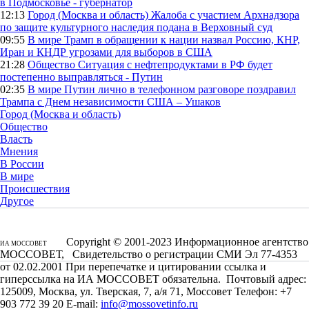
в Подмосковье - губернатор
12:13
Город (Москва и область)
Жалоба с участием Архнадзора
по защите культурного наследия подана в Верховный суд
09:55
В мире
Трамп в обращении к нации назвал Россию, КНР,
Иран и КНДР угрозами для выборов в США
21:28
Общество
Ситуация с нефтепродуктами в РФ будет
постепенно выправляться - Путин
02:35
В мире
Путин лично в телефонном разговоре поздравил
Трампа с Днем независимости США – Ушаков
Город (Москва и область)
Общество
Власть
Мнения
В России
В мире
Происшествия
Другое
Copyright © 2001-2023 Информационное агентство
ИА МОССОВЕТ
МОССОВЕТ, Свидетельство о регистрации СМИ Эл 77-4353
от 02.02.2001 При перепечатке и цитировании ссылка и
гиперссылка на ИА МОССОВЕТ обязательна. Почтовый адрес:
125009, Москва, ул. Тверская, 7, а/я 71, Моссовет Телефон: +7
903 772 39 20 E-mail:
info@mossovetinfo.ru