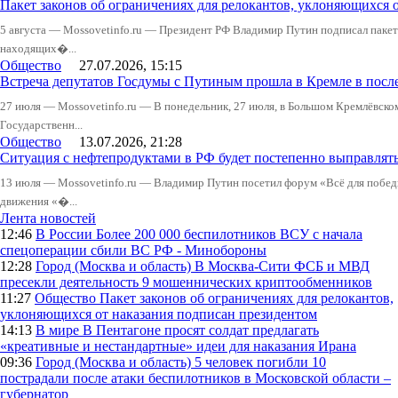
Пакет законов об ограничениях для релокантов, уклоняющихся 
5 августа — Mossovetinfo.ru — Президент РФ Владимир Путин подписал пакет 
находящих�...
Общество
27.07.2026, 15:15
Встреча депутатов Госдумы с Путиным прошла в Кремле в посл
27 июля — Mossovetinfo.ru — В понедельник, 27 июля, в Большом Кремлёвско
Государственн...
Общество
13.07.2026, 21:28
Ситуация с нефтепродуктами в РФ будет постепенно выправлять
13 июля — Mossovetinfo.ru — Владимир Путин посетил форум «Всё для побе
движения «�...
Лента новостей
12:46
В России
Более 200 000 беспилотников ВСУ с начала
спецоперации сбили ВС РФ - Минобороны
12:28
Город (Москва и область)
В Москва-Сити ФСБ и МВД
пресекли деятельность 9 мошеннических криптообменников
11:27
Общество
Пакет законов об ограничениях для релокантов,
уклоняющихся от наказания подписан президентом
14:13
В мире
В Пентагоне просят солдат предлагать
«креативные и нестандартные» идеи для наказания Ирана
09:36
Город (Москва и область)
5 человек погибли 10
пострадали после атаки беспилотников в Московской области –
губернатор