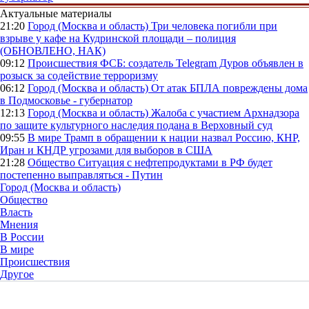
Актуальные материалы
21:20
Город (Москва и область)
Три человека погибли при
взрыве у кафе на Кудринской площади – полиция
(ОБНОВЛЕНО, НАК)
09:12
Происшествия
ФСБ: создатель Telegram Дуров объявлен в
розыск за содействие терроризму
06:12
Город (Москва и область)
От атак БПЛА повреждены дома
в Подмосковье - губернатор
12:13
Город (Москва и область)
Жалоба с участием Архнадзора
по защите культурного наследия подана в Верховный суд
09:55
В мире
Трамп в обращении к нации назвал Россию, КНР,
Иран и КНДР угрозами для выборов в США
21:28
Общество
Ситуация с нефтепродуктами в РФ будет
постепенно выправляться - Путин
Город (Москва и область)
Общество
Власть
Мнения
В России
В мире
Происшествия
Другое