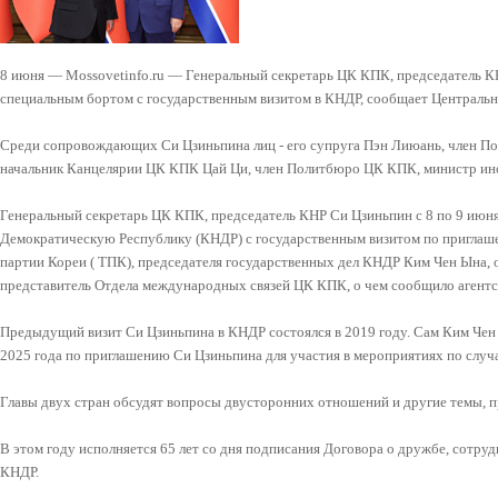
8 июня — Mossovetinfo.ru — Генеральный секретарь ЦК КПК, председатель К
специальным бортом с государственным визитом в КНДР, сообщает Центральн
Среди сопровождающих Си Цзиньпина лиц - его супруга Пэн Лиюань, член П
начальник Канцелярии ЦК КПК Цай Ци, член Политбюро ЦК КПК, министр ино
Генеральный секретарь ЦК КПК, председатель КНР Си Цзиньпин с 8 по 9 июн
Демократическую Республику (КНДР) с государственным визитом по приглаш
партии Кореи ( ТПК), председателя государственных дел КНДР Ким Чен Ына,
представитель Отдела международных связей ЦК КПК, о чем сообщило агентс
Предыдущий визит Си Цзиньпина в КНДР состоялся в 2019 году. Сам Ким Чен
2025 года по приглашению Си Цзиньпина для участия в мероприятиях по случ
Главы двух стран обсудят вопросы двусторонних отношений и другие темы, 
В этом году исполняется 65 лет со дня подписания Договора о дружбе, сотр
КНДР.