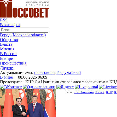
RSS
В закладки
Город (Москва и область)
Общество
Власть
Мнения
В России
В мире
Происшествия
Другое
Актуальные темы:
переговоры
Госдума-2026
В мире
08.06.2026 06:09
Председатель КНР Си Цзиньпин отправился с госвизитом в КН
Теги:
Си Цзиньпин
Китай
КНР
К