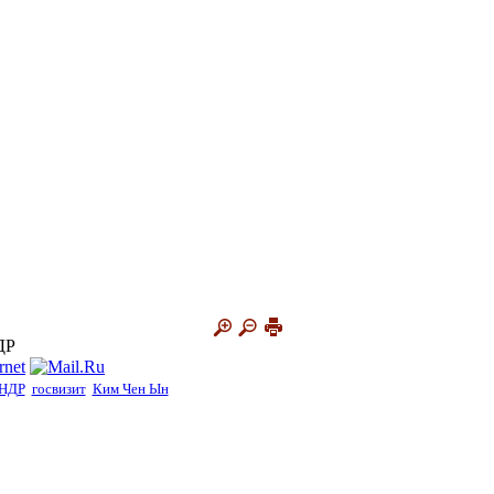
ДР
НДР
госвизит
Ким Чен Ын