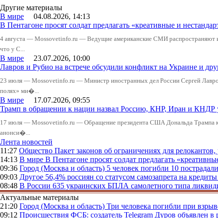
Другие материалы
В мире
04.08.2026, 14:13
В Пентагоне просят солдат предлагать «креативные и нестандар
4 августа — Mossovetinfo.ru — Ведущие американские СМИ распространяют
что у С...
В мире
23.07.2026, 10:00
Лавров и Рубио на встрече обсудили конфликт на Украине и д
23 июля — Mossovetinfo.ru — Министр иностранных дел России Сергей Лавров
полях» ми�...
В мире
17.07.2026, 09:55
Трамп в обращении к нации назвал Россию, КНР, Иран и КНДР
17 июля — Mossovetinfo.ru — Обращение президента США Дональда Трампа к 
анонси�...
Лента новостей
11:27
Общество
Пакет законов об ограничениях для релокантов
14:13
В мире
В Пентагоне просят солдат предлагать «креативны
09:36
Город (Москва и область)
5 человек погибли 10 пострадал
09:03
Другое
56,4% россиян со статусом самозапрета на кредит
08:48
В России
635 украинских БПЛА самолетного типа ликвиди
Актуальные материалы
21:20
Город (Москва и область)
Три человека погибли при взры
09:12
Происшествия
ФСБ: создатель Telegram Дуров объявлен в 