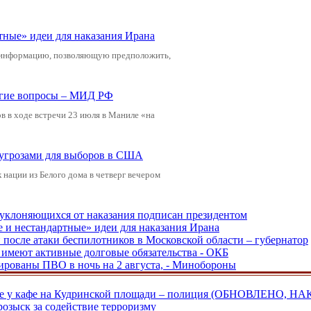
тные» идеи для наказания Ирана
 информацию, позволяющую предположить,
ругие вопросы – МИД РФ
 в ходе встречи 23 июля в Маниле «на
 угрозами для выборов в США
нации из Белого дома в четверг вечером
, уклоняющихся от наказания подписан президентом
е и нестандартные» идеи для наказания Ирана
и после атаки беспилотников в Московской области – губернатор
ы имеют активные долговые обязательства - ОКБ
рованы ПВО в ночь на 2 августа, - Минобороны
ве у кафе на Кудринской площади – полиция (ОБНОВЛЕНО, НА
розыск за содействие терроризму