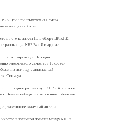
НР Си Цзиньпин вылетел из Пекина
ое телевидение Китая.
остоянного комитета Политбюро ЦК КПК,
странных дел КНР Ван И и другие.
я посетит Корейскую Народно-
ению генерального секретаря Трудовой
 объявил в пятницу официальный
тво Синьхуа.
 Ын последний раз посещал КНР 2-4 сентября
аю 80-летия победы Китая в войне с Японией.
представляющие взаимный интерес.
удничестве и взаимной помощи между КНР и