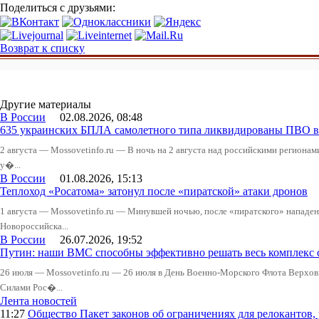
Поделиться с друзьями:
Возврат к списку
Другие материалы
В России
02.08.2026, 08:48
635 украинских БПЛА самолетного типа ликвидированы ПВО в 
2 августа — Mossovetinfo.ru — В ночь на 2 августа над российскими регион
у�...
В России
01.08.2026, 15:13
Теплоход «Росатома» затонул после «пиратской» атаки дронов
1 августа — Mossovetinfo.ru — Минувшей ночью, после «пиратского» нападени
Новороссийска...
В России
26.07.2026, 19:52
Путин: наши ВМС способны эффективно решать весь комплекс 
26 июля — Mossovetinfo.ru — 26 июля в День Военно-Морского Флота Вер
Силами Рос�...
Лента новостей
11:27
Общество
Пакет законов об ограничениях для релокантов