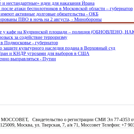
е и нестандартные» идеи для наказания Ирана
и после атаки беспилотников в Московской области – губернатор
ы имеют активные долговые обязательства - ОКБ
рованы ПВО в ночь на 2 августа, - Минобороны
ве у кафе на Кудринской площади – полиция (ОБНОВЛЕНО, НА
розыск за содействие терроризму
в Подмосковье - губернатор
о защите культурного наследия подана в Верховный суд
 Иран и КНДР угрозами для выборов в США
енно выправляться - Путин
МОССОВЕТ, Свидетельство о регистрации СМИ Эл 77-4353 от 0
09, Москва, ул. Тверская, 7, а/я 71, Моссовет Телефон: +7 903