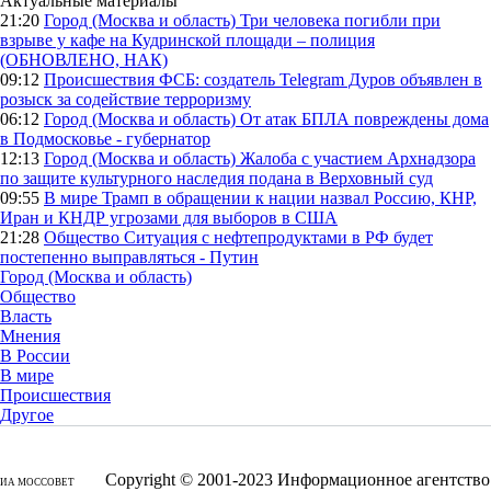
Актуальные материалы
21:20
Город (Москва и область)
Три человека погибли при
взрыве у кафе на Кудринской площади – полиция
(ОБНОВЛЕНО, НАК)
09:12
Происшествия
ФСБ: создатель Telegram Дуров объявлен в
розыск за содействие терроризму
06:12
Город (Москва и область)
От атак БПЛА повреждены дома
в Подмосковье - губернатор
12:13
Город (Москва и область)
Жалоба с участием Архнадзора
по защите культурного наследия подана в Верховный суд
09:55
В мире
Трамп в обращении к нации назвал Россию, КНР,
Иран и КНДР угрозами для выборов в США
21:28
Общество
Ситуация с нефтепродуктами в РФ будет
постепенно выправляться - Путин
Город (Москва и область)
Общество
Власть
Мнения
В России
В мире
Происшествия
Другое
Copyright © 2001-2023 Информационное агентство
ИА МОССОВЕТ