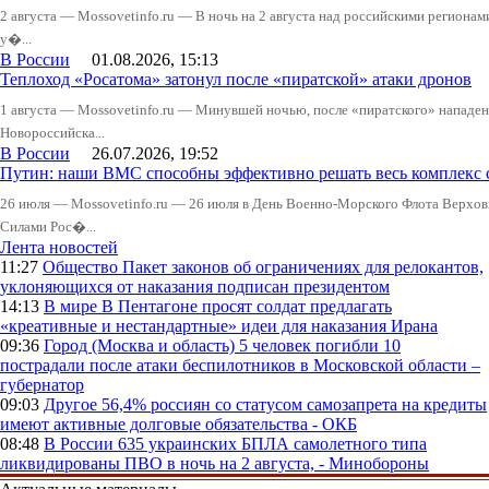
2 августа — Mossovetinfo.ru — В ночь на 2 августа над российскими регион
у�...
В России
01.08.2026, 15:13
Теплоход «Росатома» затонул после «пиратской» атаки дронов
1 августа — Mossovetinfo.ru — Минувшей ночью, после «пиратского» нападени
Новороссийска...
В России
26.07.2026, 19:52
Путин: наши ВМС способны эффективно решать весь комплекс 
26 июля — Mossovetinfo.ru — 26 июля в День Военно-Морского Флота Вер
Силами Рос�...
Лента новостей
11:27
Общество
Пакет законов об ограничениях для релокантов,
уклоняющихся от наказания подписан президентом
14:13
В мире
В Пентагоне просят солдат предлагать
«креативные и нестандартные» идеи для наказания Ирана
09:36
Город (Москва и область)
5 человек погибли 10
пострадали после атаки беспилотников в Московской области –
губернатор
09:03
Другое
56,4% россиян со статусом самозапрета на кредиты
имеют активные долговые обязательства - ОКБ
08:48
В России
635 украинских БПЛА самолетного типа
ликвидированы ПВО в ночь на 2 августа, - Минобороны