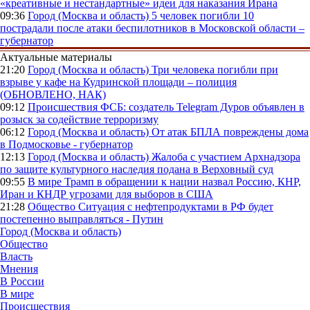
«креативные и нестандартные» идеи для наказания Ирана
09:36
Город (Москва и область)
5 человек погибли 10
пострадали после атаки беспилотников в Московской области –
губернатор
Актуальные материалы
21:20
Город (Москва и область)
Три человека погибли при
взрыве у кафе на Кудринской площади – полиция
(ОБНОВЛЕНО, НАК)
09:12
Происшествия
ФСБ: создатель Telegram Дуров объявлен в
розыск за содействие терроризму
06:12
Город (Москва и область)
От атак БПЛА повреждены дома
в Подмосковье - губернатор
12:13
Город (Москва и область)
Жалоба с участием Архнадзора
по защите культурного наследия подана в Верховный суд
09:55
В мире
Трамп в обращении к нации назвал Россию, КНР,
Иран и КНДР угрозами для выборов в США
21:28
Общество
Ситуация с нефтепродуктами в РФ будет
постепенно выправляться - Путин
Город (Москва и область)
Общество
Власть
Мнения
В России
В мире
Происшествия