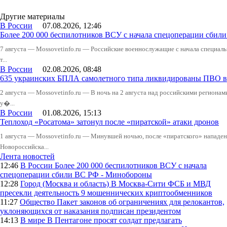
Другие материалы
В России
07.08.2026, 12:46
Более 200 000 беспилотников ВСУ с начала спецоперации сби
7 августа — Mossovetinfo.ru — Российские военнослужащие с начала специал
т...
В России
02.08.2026, 08:48
635 украинских БПЛА самолетного типа ликвидированы ПВО в 
2 августа — Mossovetinfo.ru — В ночь на 2 августа над российскими регион
у�...
В России
01.08.2026, 15:13
Теплоход «Росатома» затонул после «пиратской» атаки дронов
1 августа — Mossovetinfo.ru — Минувшей ночью, после «пиратского» нападени
Новороссийска...
Лента новостей
12:46
В России
Более 200 000 беспилотников ВСУ с начала
спецоперации сбили ВС РФ - Минобороны
12:28
Город (Москва и область)
В Москва-Сити ФСБ и МВД
пресекли деятельность 9 мошеннических криптообменников
11:27
Общество
Пакет законов об ограничениях для релокантов,
уклоняющихся от наказания подписан президентом
14:13
В мире
В Пентагоне просят солдат предлагать