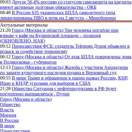
09:03
Другое
56,4% россиян со статусом самозапрета на кредиты
имеют активные долговые обязательства - ОКБ
08:48
В России
635 украинских БПЛА самолетного типа
ликвидированы ПВО в ночь на 2 августа, - Минобороны
Актуальные материалы
21:20
Город (Москва и область)
Три человека погибли при
взрыве у кафе на Кудринской площади – полиция
(ОБНОВЛЕНО, НАК)
09:12
Происшествия
ФСБ: создатель Telegram Дуров объявлен в
розыск за содействие терроризму
06:12
Город (Москва и область)
От атак БПЛА повреждены дома
в Подмосковье - губернатор
12:13
Город (Москва и область)
Жалоба с участием Архнадзора
по защите культурного наследия подана в Верховный суд
09:55
В мире
Трамп в обращении к нации назвал Россию, КНР,
Иран и КНДР угрозами для выборов в США
21:28
Общество
Ситуация с нефтепродуктами в РФ будет
постепенно выправляться - Путин
Город (Москва и область)
Общество
Власть
Мнения
В России
В мире
Происшествия