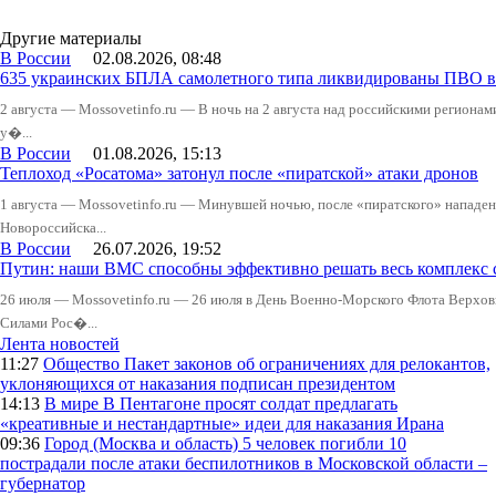
Другие материалы
В России
02.08.2026, 08:48
635 украинских БПЛА самолетного типа ликвидированы ПВО в 
2 августа — Mossovetinfo.ru — В ночь на 2 августа над российскими регион
у�...
В России
01.08.2026, 15:13
Теплоход «Росатома» затонул после «пиратской» атаки дронов
1 августа — Mossovetinfo.ru — Минувшей ночью, после «пиратского» нападени
Новороссийска...
В России
26.07.2026, 19:52
Путин: наши ВМС способны эффективно решать весь комплекс 
26 июля — Mossovetinfo.ru — 26 июля в День Военно-Морского Флота Вер
Силами Рос�...
Лента новостей
11:27
Общество
Пакет законов об ограничениях для релокантов,
уклоняющихся от наказания подписан президентом
14:13
В мире
В Пентагоне просят солдат предлагать
«креативные и нестандартные» идеи для наказания Ирана
09:36
Город (Москва и область)
5 человек погибли 10
пострадали после атаки беспилотников в Московской области –
губернатор